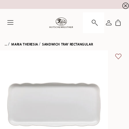
newsletter registration
10 % discount for your
!
LOGIN
Menu
...
MARIA THERESIA
SANDWICH TRAY RECTANGULAR
ADD 