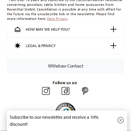
concerning porcelain, table, kitchen and home accessories from
minimum order value is £135, and delivery is free of charge.
Rosenthal GmbH. Cancellation is possible at any time with effect for
Switzerland:
delivery is free of charge for orders over 49,90
the future via the unsubscribe link in the newsletter. Please find
more information here:
Data Privacy
.
CHF. If the value of your purchase is less than 49,90 CHF,
delivery charges are 36,90 CHF.
HOW MAY WE HELP YOU?
Tracking:
You will receive a tracking code by e-mail as soon
as your parcel is dispatched.
LEGAL & PRIVACY
Delivery time:
3-5 working days for delivery within Germany
for items in stock. You can view delivery times to other
countries
here
.
Withdraw Contract
Returns:
For returns, please use our
returns service
.
Follow us on
Subscribe to our newsletter and receive a 10%
discount!