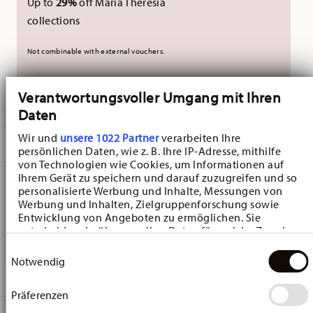
Up to
29%
off Maria Theresia
collections
Not combinable with external vouchers.
Verantwortungsvoller Umgang mit Ihren
DELIVERED IN 10-14 WORKING DAYS
Daten
Wir und
unsere 1022 Partner
verarbeiten Ihre
DESCRIPTION
persönlichen Daten, wie z. B. Ihre IP-Adresse, mithilfe
von Technologien wie Cookies, um Informationen auf
Ihrem Gerät zu speichern und darauf zuzugreifen und so
personalisierte Werbung und Inhalte, Messungen von
Hutschenreuther Maria Theresia Weiss Cake plate -
Werbung und Inhalten, Zielgruppenforschung sowie
Entwicklung von Angeboten zu ermöglichen. Sie
Rectangular - Ø 33,8 cm - h 2,2 cm, Porcelain White
entscheiden darüber, wer Ihre Daten für welche Zwecke
nutzt. Sie können Ihre Einwilligung jederzeit über die
Einwilligungsauswahl
Cookie-Erklärung oder durch Klicken auf das Privacy
Notwendig
Trigger Symbol ändern oder widerrufen
DETAILS
Präferenzen
Wenn Sie es erlauben, würden wir auch gerne:
Hutschenreuther
Informationen über Ihre geografische Lage