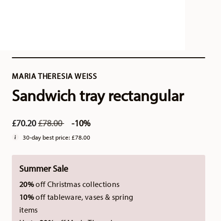
MARIA THERESIA WEISS
Sandwich tray rectangular
Price reduced from
to
£70.20
£78.00
-10%
30-day best price:
£78.00
Summer Sale
20%
off Christmas collections
10%
off tableware, vases & spring
items