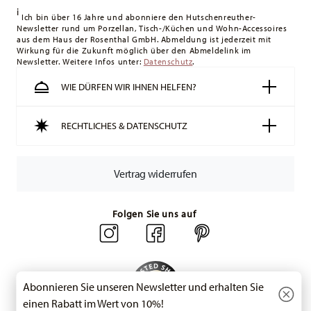
i
Lieferung erfolgt versandkostenfrei.
Ich bin über 16 Jahre und abonniere den Hutschenreuther-
Newsletter rund um Porzellan, Tisch-/Küchen und Wohn-Accessoires
Schweiz:
Lieferungen in die Schweiz sind ab 49,90 CHF
aus dem Haus der Rosenthal GmbH. Abmeldung ist jederzeit mit
versandkostenfrei. Unter einem Bestellwert von 49,90 CHF
Wirkung für die Zukunft möglich über den Abmeldelink im
Newsletter. Weitere Infos unter:
liegen die Versandkosten bei 36,90 CHF.
Datenschutz
.
Tracking:
Sie erhalten per E-Mail einen Trackingcode, sobald
WIE DÜRFEN WIR IHNEN HELFEN?
Ihr Paket auf die Reise geht.
Lieferzeit innerhalb Deutschlands:
3-5 Werktage für
RECHTLICHES & DATENSCHUTZ
vorrätige Artikel. Sie können die Lieferzeiten in andere
Länder
hier einsehen
.
Retouren:
Für Retouren nutzen Sie bitte
Vertrag widerrufen
unseren
Retourenservice
.
Folgen Sie uns auf
Abonnieren Sie unseren Newsletter und erhalten Sie
einen Rabatt im Wert von 10%!