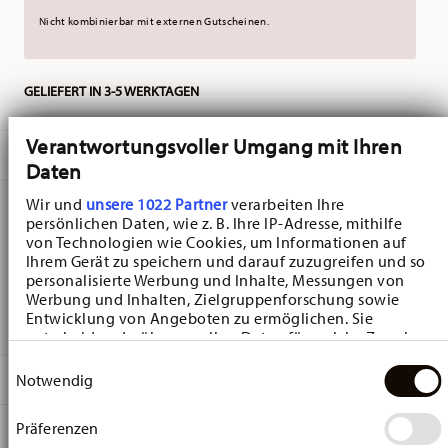
Nicht kombinierbar mit externen Gutscheinen.
GELIEFERT IN 3-5 WERKTAGEN
Verantwortungsvoller Umgang mit Ihren
BESCHREIBUNG
Daten
Wir und
unsere 1022 Partner
verarbeiten Ihre
persönlichen Daten, wie z. B. Ihre IP-Adresse, mithilfe
Hutschenreuther Christmas Love Christmas Love
von Technologien wie Cookies, um Informationen auf
Ihrem Gerät zu speichern und darauf zuzugreifen und so
Espressotasse - Rund - Ø 12,1 cm - h 1,7 cm, Porzellan
personalisierte Werbung und Inhalte, Messungen von
Werbung und Inhalten, Zielgruppenforschung sowie
Red
Entwicklung von Angeboten zu ermöglichen. Sie
entscheiden darüber, wer Ihre Daten für welche Zwecke
nutzt. Sie können Ihre Einwilligung jederzeit über die
Einwilligungsauswahl
Cookie-Erklärung oder durch Klicken auf das Privacy
DETAILS
Notwendig
Trigger Symbol ändern oder widerrufen
Hutschenreuther
Präferenzen
MA
ß
E
Wenn Sie es erlauben, würden wir auch gerne:
Christmas Love