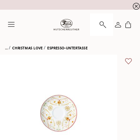
Newsletter-Anmeldung
10 % Rabatt für Ihre
!
ANMELDE
Menu
...
CHRISTMAS LOVE
ESPRESSO-UNTERTASSE
ADD 