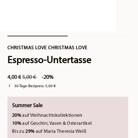
CHRISTMAS LOVE CHRISTMAS LOVE
Espresso-Untertasse
Price reduced from
to
4,00 €
5,00 €
-20%
30-Tage-Bestpreis:
5,00 €
Summer Sale
20%
auf Weihnachtskollektionen
10%
auf Geschirr, Vasen & Osterartikel
Bis zu
29%
auf Maria Theresia Weiß