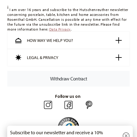
delivery costs
here
.
i
United Kingdom:
For deliveries to the United Kingdom, the
I am over 16 years and subscribe to the Hutschenreuther newsletter
concerning porcelain, table, kitchen and home accessories from
minimum order value is £135, and delivery is free of charge.
Rosenthal GmbH. Cancellation is possible at any time with effect for
Switzerland:
delivery is free of charge for orders over 49,90
the future via the unsubscribe link in the newsletter. Please find
more information here:
Data Privacy
.
CHF. If the value of your purchase is less than 49,90 CHF,
delivery charges are 36,90 CHF.
HOW MAY WE HELP YOU?
Tracking:
You will receive a tracking code by e-mail as soon
as your parcel is dispatched.
LEGAL & PRIVACY
Delivery time:
3-5 working days for delivery within Germany
for items in stock. You can view delivery times to other
countries
here
.
Withdraw Contract
Returns:
For returns, please use our
returns service
.
Follow us on
Subscribe to our newsletter and receive a 10%