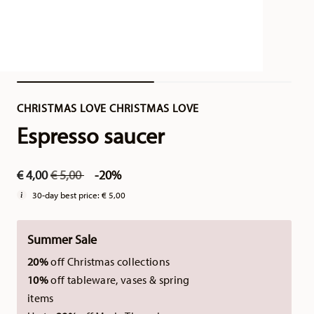
CHRISTMAS LOVE CHRISTMAS LOVE
Espresso saucer
Price reduced from
to
€ 4,00
€ 5,00
-20%
30-day best price:
€ 5,00
Summer Sale
20%
off Christmas collections
10%
off tableware, vases & spring
items