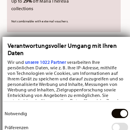
Up to
29%
off Maria Theresia
collections
Not combinable with external vouchers.
DELIVERED IN 3-5 WORKING DAYS
Verantwortungsvoller Umgang mit Ihren
Daten
DESCRIPTION
Wir und
unsere 1022 Partner
verarbeiten Ihre
persönlichen Daten, wie z. B. Ihre IP-Adresse, mithilfe
von Technologien wie Cookies, um Informationen auf
Ihrem Gerät zu speichern und darauf zuzugreifen und so
Hutschenreuther Christmas Love Christmas Love
personalisierte Werbung und Inhalte, Messungen von
Werbung und Inhalten, Zielgruppenforschung sowie
Espresso cup - Round - Ø 12,1 cm - h 1,7 cm, Porcelain
Entwicklung von Angeboten zu ermöglichen. Sie
entscheiden darüber, wer Ihre Daten für welche Zwecke
Red
nutzt. Sie können Ihre Einwilligung jederzeit über die
Einwilligungsauswahl
Cookie-Erklärung oder durch Klicken auf das Privacy
Notwendig
Trigger Symbol ändern oder widerrufen
DETAILS
Präferenzen
Wenn Sie es erlauben, würden wir auch gerne: