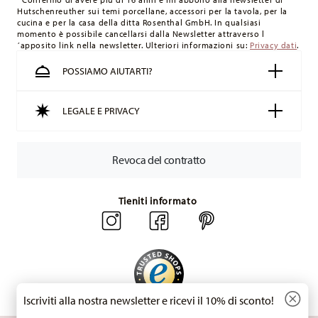
Hutschenreuther sui temi porcellane, accessori per la tavola, per la
Svizzera:
Le spedizioni in Svizzera sono gratuite per ordini a
cucina e per la casa della ditta Rosenthal GmbH. In qualsiasi
partire da 49,90 CHF. Per ordini inferiori a 49,90 CHF, le spese
momento è possibile cancellarsi dalla Newsletter attraverso l
´apposito link nella newsletter. Ulteriori informazioni su:
Privacy dati
.
di spedizione ammontano a 36,90 CHF.
Tempi di spedizione in Italia:
5-7 giorni lavorativi per gli
POSSIAMO AIUTARTI?
articoli in stock. Puoi visualizzare i tempi di consegna per
altri paesi
qui
.
LEGALE E PRIVACY
Fornitore del servizio di spedizione:
Spediamo con UPS
(consegna standard) in Italia.
Tracciabilità
Riceverete un codice di tracciamento via e-mail
Revoca del contratto
non appena il vostro pacco verrà spedito.
Resi:
Per i resi, si prega di utilizzare il nostro
servizio resi
.
Tieniti informato
Iscriviti alla nostra newsletter e ricevi il 10% di sconto!