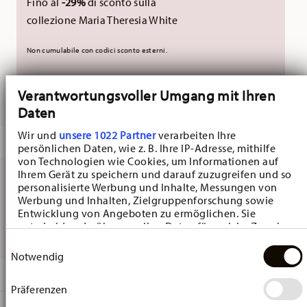
Fino al
-29%
di sconto sulla
collezione Maria Theresia White
Non cumulabile con codici sconto esterni.
Verantwortungsvoller Umgang mit Ihren
CONSEGNATO IN 5-7 GIORNI LAVORATIVI
Daten
Wir und
unsere 1022 Partner
verarbeiten Ihre
DESCRIZIONE
persönlichen Daten, wie z. B. Ihre IP-Adresse, mithilfe
von Technologien wie Cookies, um Informationen auf
Ihrem Gerät zu speichern und darauf zuzugreifen und so
personalisierte Werbung und Inhalte, Messungen von
Hutschenreuther Christmas Love Christmas Love Tazza
Werbung und Inhalten, Zielgruppenforschung sowie
Entwicklung von Angeboten zu ermöglichen. Sie
espresso - Rotondo - Ø 12,1 cm - h 1,7 cm, Porcellana
entscheiden darüber, wer Ihre Daten für welche Zwecke
nutzt. Sie können Ihre Einwilligung jederzeit über die
Einwilligungsauswahl
Cookie-Erklärung oder durch Klicken auf das Privacy
Notwendig
Trigger Symbol ändern oder widerrufen
DETTAGLI
Präferenzen
Wenn Sie es erlauben, würden wir auch gerne:
Hutschenreuther
Informationen über Ihre geografische Lage