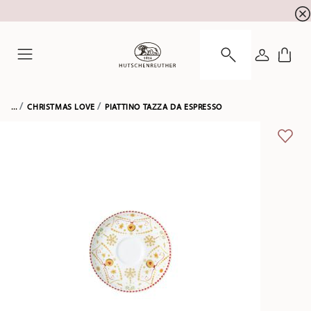
registrazione alla newsletter
10 % di sconto per la
ACCEDI
Menu
...
CHRISTMAS LOVE
PIATTINO TAZZA DA ESPRESSO
LISTA