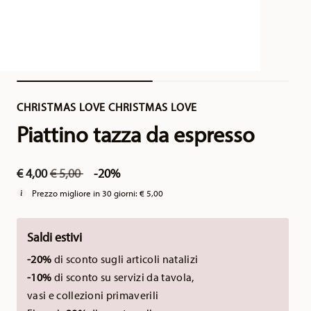
CHRISTMAS LOVE CHRISTMAS LOVE
Piattino tazza da espresso
Price reduced from
to
€ 4,00
€ 5,00
-20%
Prezzo migliore in 30 giorni:
€ 5,00
Saldi estivi
-20%
di sconto sugli articoli natalizi
-10%
di sconto su servizi da tavola,
vasi e collezioni primaverili