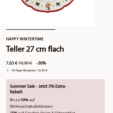
HAPPY WINTERTIME
Teller 27 cm flach
Price reduced from
to
7,63 €
10,90 €
-30%
30-Tage-Bestpreis:
10,90 €
Summer Sale - Jetzt 5% Extra-
Rabatt
Bis zu
50%
auf
Weihnachtskollektionen
15%
auf Geschirr, Vasen & Osterartikel