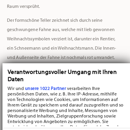
Raum versprüht.
Der formschöne Teller zeichnet sich durch seine
geschwungene Fahne aus, welche mit lieb gewonnen
Weihnachtssymbolen verziert ist, darunter ein Rentier,
ein Schneemann und ein Weihnachtsmann. Die Innen-
und Außenseite der Fahne ist nochmals rot umrandet.
Verantwortungsvoller Umgang mit Ihren
Mit seinem klaren weißen Spiegel bleibt die auf dem
Daten
Teller servierte Speise der Hauptakteur beim
Wir und
unsere 1022 Partner
verarbeiten Ihre
Weihnachtsessen, sei es der Gänsebraten, der Rehrücken
persönlichen Daten, wie z. B. Ihre IP-Adresse, mithilfe
oder eine köstliche vegetarische Alternative. Mit seinem
von Technologien wie Cookies, um Informationen auf
Ihrem Gerät zu speichern und darauf zuzugreifen und so
Durchmesser von 27 cm finden Hauptgerichte auf dem
personalisierte Werbung und Inhalte, Messungen von
Werbung und Inhalten, Zielgruppenforschung sowie
Speiseteller der Hutschenreuther Happy Wintertime-
Entwicklung von Angeboten zu ermöglichen. Sie
Kollektion ausreichend Platz und mit der hübsch
entscheiden darüber, wer Ihre Daten für welche Zwecke