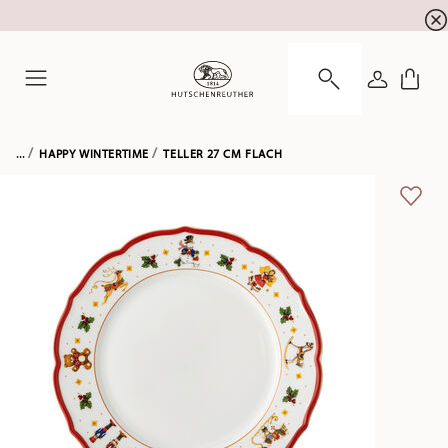
Summer SALE! Sichern Sie sich 5% EXTRA-RABATT
☀️
ANMELDE
Menu
...
HAPPY WINTERTIME
TELLER 27 CM FLACH
ADD 