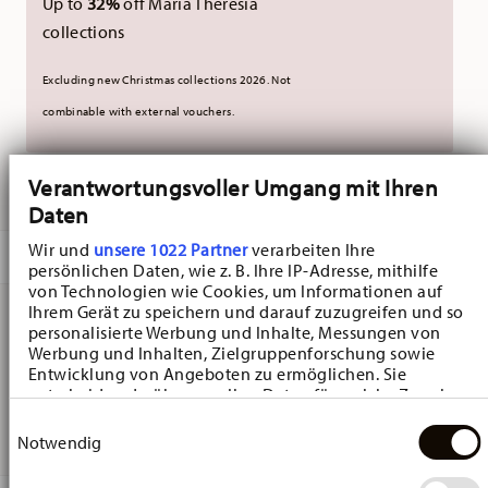
Up to
32%
off Maria Theresia
collections
Excluding new Christmas collections 2026. Not
combinable with external vouchers.
Verantwortungsvoller Umgang mit Ihren
DELIVERED IN 3-5 WORKING DAYS
Daten
Wir und
unsere 1022 Partner
verarbeiten Ihre
DESCRIPTION
persönlichen Daten, wie z. B. Ihre IP-Adresse, mithilfe
von Technologien wie Cookies, um Informationen auf
Ihrem Gerät zu speichern und darauf zuzugreifen und so
personalisierte Werbung und Inhalte, Messungen von
Hutschenreuther Happy Wintertime H. Wintertime Red
Werbung und Inhalten, Zielgruppenforschung sowie
Entwicklung von Angeboten zu ermöglichen. Sie
Plate flat - Round - Ø 27,2 cm - h 2,7 cm, Porcelain
entscheiden darüber, wer Ihre Daten für welche Zwecke
Multicolor
nutzt. Sie können Ihre Einwilligung jederzeit über die
Einwilligungsauswahl
Cookie-Erklärung oder durch Klicken auf das Privacy
Notwendig
Trigger Symbol ändern oder widerrufen