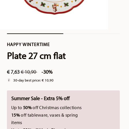
HAPPY WINTERTIME
Plate 27 cm flat
Price reduced from
to
€ 7,63
€ 10,90
-30%
30-day best price:
€ 10,90
Summer Sale - Extra 5% off
Up to
50%
off Christmas collections
15%
off tableware, vases & spring
items