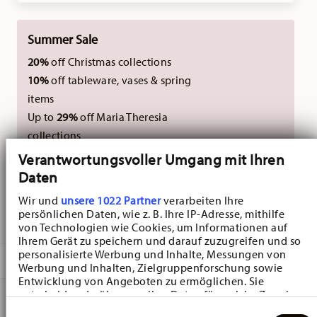
Summer Sale
20%
off Christmas collections
10%
off tableware, vases & spring
items
Up to
29%
off Maria Theresia
collections
Verantwortungsvoller Umgang mit Ihren
Not combinable with external vouchers.
Daten
Wir und
unsere 1022 Partner
verarbeiten Ihre
persönlichen Daten, wie z. B. Ihre IP-Adresse, mithilfe
DELIVERED IN 3-5 WORKING DAYS
von Technologien wie Cookies, um Informationen auf
Ihrem Gerät zu speichern und darauf zuzugreifen und so
personalisierte Werbung und Inhalte, Messungen von
DESCRIPTION
Werbung und Inhalten, Zielgruppenforschung sowie
Entwicklung von Angeboten zu ermöglichen. Sie
entscheiden darüber, wer Ihre Daten für welche Zwecke
nutzt. Sie können Ihre Einwilligung jederzeit über die
Einwilligungsauswahl