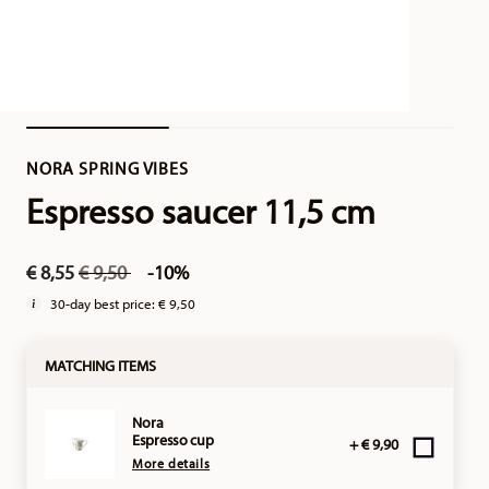
NORA SPRING VIBES
Espresso saucer 11,5 cm
Price reduced from
to
€ 8,55
€ 9,50
-10%
30-day best price:
€ 9,50
MATCHING ITEMS
Nora
Espresso cup
+ € 9,90
More details