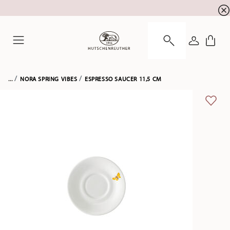
newsletter registration
10 % discount for your
!
LOGIN
Menu
...
NORA SPRING VIBES
ESPRESSO SAUCER 11,5 CM
ADD 