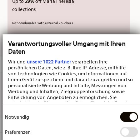
Up to
29%
off Maria Theresia
collections
Not combinable with external vouchers.
Verantwortungsvoller Umgang mit Ihren
DELIVERED IN 10-14 WORKING DAYS
Daten
Wir und
unsere 1022 Partner
verarbeiten Ihre
DESCRIPTION
persönlichen Daten, wie z. B. Ihre IP-Adresse, mithilfe
von Technologien wie Cookies, um Informationen auf
Ihrem Gerät zu speichern und darauf zuzugreifen und so
personalisierte Werbung und Inhalte, Messungen von
Hutschenreuther Frühlingsgrüsse Blumengirlande Mug -
Werbung und Inhalten, Zielgruppenforschung sowie
Entwicklung von Angeboten zu ermöglichen. Sie
Round - Ø 9,1 cm - h 12,2 cm - 0,410 l, Porcelain
entscheiden darüber, wer Ihre Daten für welche Zwecke
nutzt. Sie können Ihre Einwilligung jederzeit über die
Einwilligungsauswahl
Cookie-Erklärung oder durch Klicken auf das Privacy
Notwendig
Trigger Symbol ändern oder widerrufen
DETAILS
Präferenzen
Wenn Sie es erlauben, würden wir auch gerne:
Hutschenreuther
Informationen über Ihre geografische Lage