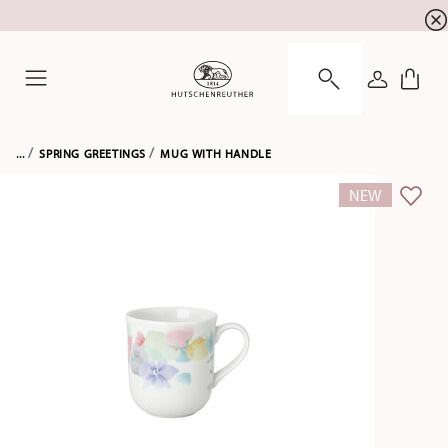
newsletter registration
10 % discount for your
!
LOGIN
Menu
...
SPRING GREETINGS
MUG WITH HANDLE
NEW
ADD 