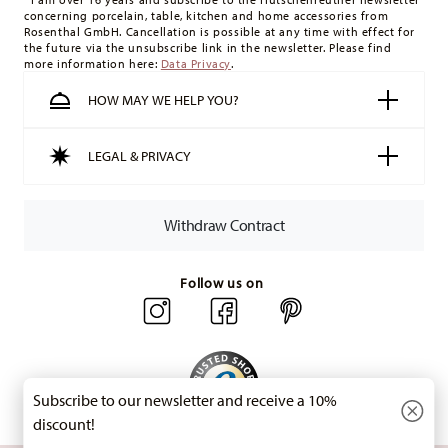
concerning porcelain, table, kitchen and home accessories from
minimum order value is £135, and delivery is free of charge.
Rosenthal GmbH. Cancellation is possible at any time with effect for
Switzerland:
delivery is free of charge for orders over 49,90
the future via the unsubscribe link in the newsletter. Please find
more information here:
Data Privacy
.
CHF. If the value of your purchase is less than 49,90 CHF,
delivery charges are 36,90 CHF.
HOW MAY WE HELP YOU?
Tracking:
You will receive a tracking code by e-mail as soon
as your parcel is dispatched.
LEGAL & PRIVACY
Delivery time:
3-5 working days for delivery within Germany
for items in stock. You can view delivery times to other
countries
here
.
Withdraw Contract
Returns:
For returns, please use our
returns service
.
Follow us on
Subscribe to our newsletter and receive a 10%
discount!