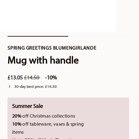
SPRING GREETINGS BLUMENGIRLANDE
Mug with handle
Price reduced from
to
£13.05
£14.50
-10%
30-day best price:
£14.50
Summer Sale
20%
off Christmas collections
10%
off tableware, vases & spring
items