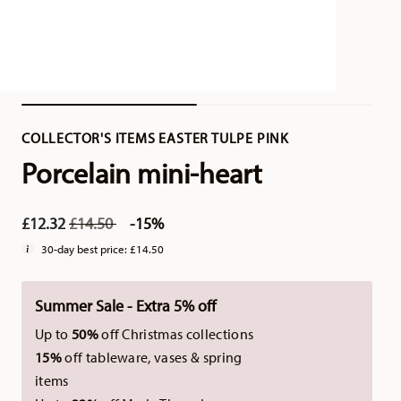
COLLECTOR'S ITEMS EASTER TULPE PINK
Porcelain mini-heart
Price reduced from
to
£12.32
£14.50
-15%
30-day best price:
£14.50
Summer Sale - Extra 5% off
Up to
50%
off Christmas collections
15%
off tableware, vases & spring
items