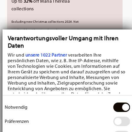
Up to
32%
off Maria Theresia
collections
Excluding new Christmas collections 2026. Not
combinable with external vouchers.
Verantwortungsvoller Umgang mit Ihren
Daten
DELIVERED IN 10-14 WORKING DAYS
Wir und
unsere 1022 Partner
verarbeiten Ihre
persönlichen Daten, wie z. B. Ihre IP-Adresse, mithilfe
von Technologien wie Cookies, um Informationen auf
DESCRIPTION
Ihrem Gerät zu speichern und darauf zuzugreifen und so
personalisierte Werbung und Inhalte, Messungen von
Werbung und Inhalten, Zielgruppenforschung sowie
Entwicklung von Angeboten zu ermöglichen. Sie
Hutschenreuther Frühlingsgrüsse Tulpe pink Miniature
entscheiden darüber, wer Ihre Daten für welche Zwecke
nutzt. Sie können Ihre Einwilligung jederzeit über die
Einwilligungsauswahl
heart - Heart - Ø 4,7 cm - h 5,4 cm, Porcelain Multicolor
Cookie-Erklärung oder durch Klicken auf das Privacy
Notwendig
Trigger Symbol ändern oder widerrufen
Präferenzen
Wenn Sie es erlauben, würden wir auch gerne:
DETAILS
Informationen über Ihre geografische Lage