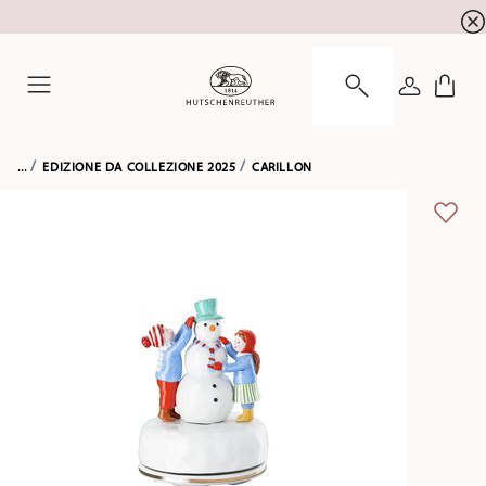
registrazione alla newsletter
10 % di sconto per la
ACCEDI
Menu
...
EDIZIONE DA COLLEZIONE 2025
CARILLON
LISTA