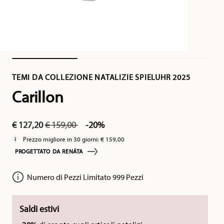
TEMI DA COLLEZIONE NATALIZIE SPIELUHR 2025
Carillon
Price reduced from
to
€ 127,20
€ 159,00
-20%
Prezzo migliore in 30 giorni:
€ 159,00
PROGETTATO DA RENÁTA
Numero di Pezzi Limitato 999 Pezzi
Saldi estivi