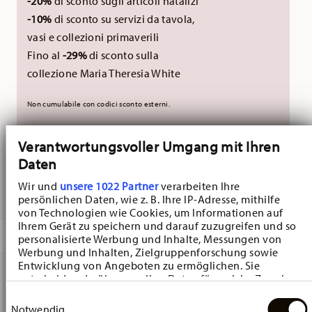
-20%
di sconto sugli articoli natalizi
-10%
di sconto su servizi da tavola,
vasi e collezioni primaverili
Fino al
-29%
di sconto sulla
collezione Maria Theresia White
Non cumulabile con codici sconto esterni.
Verantwortungsvoller Umgang mit Ihren
NON DISPONIBILE
Daten
AVVISAMI
Wir und
unsere 1022 Partner
verarbeiten Ihre
persönlichen Daten, wie z. B. Ihre IP-Adresse, mithilfe
von Technologien wie Cookies, um Informationen auf
Ihrem Gerät zu speichern und darauf zuzugreifen und so
DESCRIZIONE
personalisierte Werbung und Inhalte, Messungen von
Werbung und Inhalten, Zielgruppenforschung sowie
Entwicklung von Angeboten zu ermöglichen. Sie
entscheiden darüber, wer Ihre Daten für welche Zwecke
Hutschenreuther Weihnachten limit. Spieluhr 2025
nutzt. Sie können Ihre Einwilligung jederzeit über die
Einwilligungsauswahl
Cookie-Erklärung oder durch Klicken auf das Privacy
Notwendig