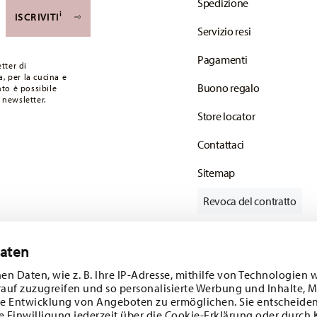
Spedizione
i
ISCRIVITI
i a partire da 49,90 CHF. Per ordini inferiori a
Servizio resi
F.
Pagamenti
 articoli in stock. Puoi visualizzare i tempi di
tter di
, per la cucina e
Buono regalo
to è possibile
onsegna standard) in Italia.
 newsletter.
mail non appena il vostro pacco verrà spedito.
Store locator
Contattaci
Sitemap
Revoca del contratto
Daten
Tieniti informato
en Daten, wie z. B. Ihre IP-Adresse, mithilfe von Technologien 
rauf zuzugreifen und so personalisierte Werbung und Inhalte,
e Entwicklung von Angeboten zu ermöglichen. Sie entscheiden
e Einwilligung jederzeit über die Cookie-Erklärung oder durch 