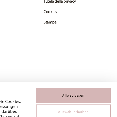
Tutela della privacy
Cookies
Stampa
Alle zulassen
wie Cookies,
 Messungen
 darüber,
Auswahl erlauben
Klicken auf