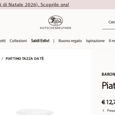
026). Scoprile ora!
Cerc
otti
Collezioni
Saldi Estivi
|
Buono regalo
Ispirazione
Il 
PIATTINO TAZZA DA TÈ
BARON
Pia
€ 12,
Prezz