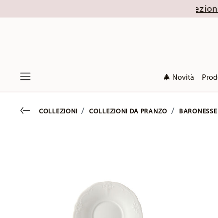
rmia fino al 32% (escluse le collezioni di Natale 2
🎄 Novità
Prod
Menu
Go back
COLLEZIONI
COLLEZIONI DA PRANZO
BARONESSE