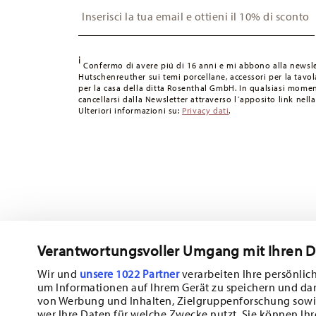
Insert your email to register for the newsletters
gratuita.
Svizzera:
Le spedizioni in Svizzera sono gratuite per ordin
49,90 CHF, le spese di spedizione ammontano a 36,90 CH
Tempi di spedizione in Italia:
5-7 giorni lavorativi per gli
i
Confermo di avere piú di 16 anni e mi abbono alla newsle
consegna per altri paesi
qui
.
Hutschenreuther sui temi porcellane, accessori per la tavola
per la casa della ditta Rosenthal GmbH. In qualsiasi momen
Fornitore del servizio di spedizione:
Spediamo con UPS (c
cancellarsi dalla Newsletter attraverso l´apposito link nella
Tracciabilità
Riceverete un codice di tracciamento via e-
Ulteriori informazioni su:
Privacy dati
.
Resi:
Per i resi, si prega di utilizzare il nostro
servizio resi
.
Verantwortungsvoller Umgang mit Ihren 
Wir und
unsere 1022 Partner
verarbeiten Ihre persönlich
um Informationen auf Ihrem Gerät zu speichern und da
Iscriviti alla nostra newsletter e ricevi il 10% di sconto!
von Werbung und Inhalten, Zielgruppenforschung sowi
wer Ihre Daten für welche Zwecke nutzt. Sie können Ihr