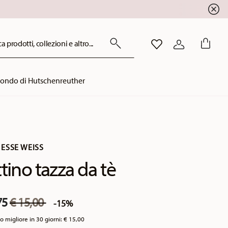
a prodotti, collezioni e altro...
LISTA DESIDERI
ACCEDI
mondo di Hutschenreuther
ESSE WEISS
ttino tazza da tè
Price reduced from
to
75
€ 15,00
-15%
o migliore in 30 giorni:
€ 15,00