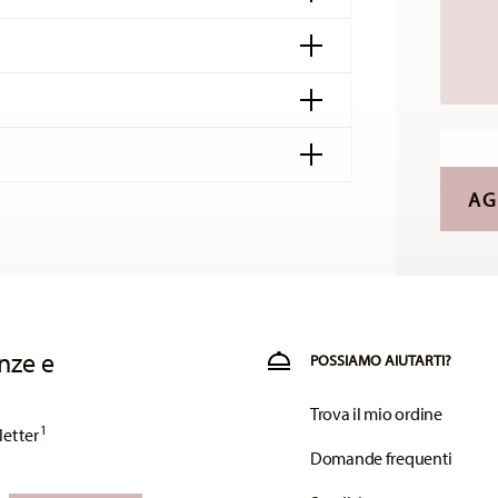
AG
pagina dedicata alle
croonde
nsegna è gratuita in tutti i paesi (eccetto il
nze e
POSSIAMO AIUTARTI?
o acquisto è inferiore a 49,90 €, saranno
Trova il mio ordine
ntano a 9,90 €. Per tutti gli altri paesi, puoi
1
letter
Domande frequenti
 minimo dell'ordine è di £135 e la consegna è