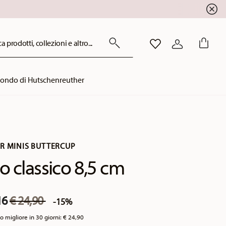
a prodotti, collezioni e altro...
LISTA DESIDERI
ACCEDI
mondo di Hutschenreuther
R MINIS BUTTERCUP
o classico 8,5 cm
Price reduced from
to
16
€ 24,90
-15%
o migliore in 30 giorni:
€ 24,90