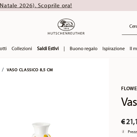
 Scoprile ora!
Cerc
otti
Collezioni
Saldi Estivi
|
Buono regalo
Ispirazione
Il 
VASO CLASSICO 8,5 CM
FLOWE
Vas
€ 21,
Prezz