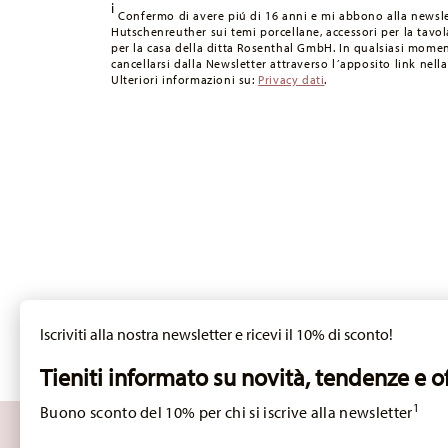
i
Tempi di spedizione in Italia:
5-7 giorni lavorativi per gli
Confermo di avere piú di 16 anni e mi abbono alla newsle
Hutschenreuther sui temi porcellane, accessori per la tavola
consegna per altri paesi
qui
.
per la casa della ditta Rosenthal GmbH. In qualsiasi momen
Fornitore del servizio di spedizione:
Spediamo con UPS (c
cancellarsi dalla Newsletter attraverso l´apposito link nella
Ulteriori informazioni su:
Privacy dati
.
Tracciabilità
Riceverete un codice di tracciamento via e-
Resi:
Per i resi, si prega di utilizzare il nostro
servizio resi
.
Iscriviti alla nostra newsletter e ricevi il 10% di sconto!
Tieniti informato su novità, tendenze e of
1
Buono sconto del 10% per chi si iscrive alla newsletter
Insert your email to register for the newsletters