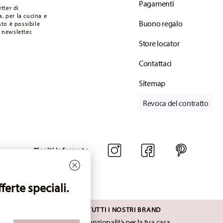
Pagamenti
 articoli in stock. Puoi visualizzare i tempi di
tter di
, per la cucina e
Buono regalo
to è possibile
onsegna standard) in Italia.
 newsletter.
mail non appena il vostro pacco verrà spedito.
Store locator
Contattaci
Sitemap
Revoca del contratto
Tieniti informato
ferte speciali.
SCOPRI TUTTI I NOSTRI BRAND
Bellezza e funzionalità per la tua casa