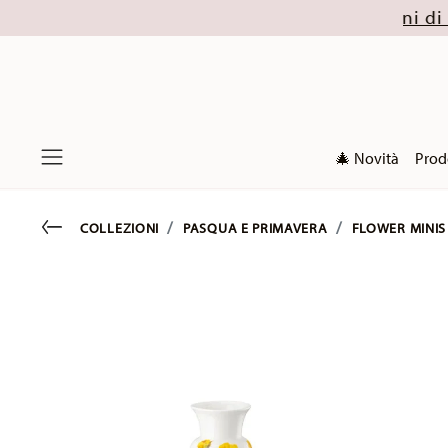
fino al 32% (escluse le collezioni di Natale 2026).
🎄 Novità
Prod
Menu
Go back
COLLEZIONI
PASQUA E PRIMAVERA
FLOWER MINIS