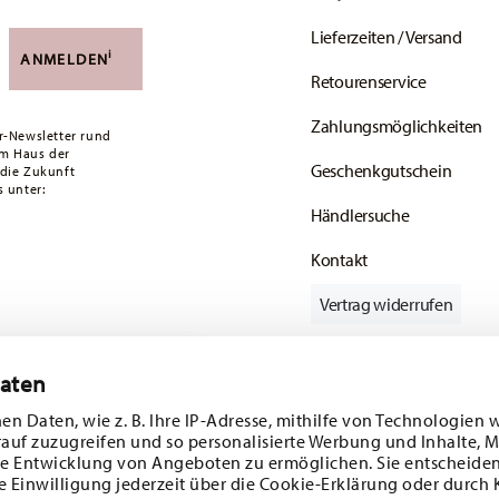
Lieferzeiten / Versand
versandkostenfrei. Unter einem Bestellwert von
i
ANMELDEN
Retourenservice
ald Ihr Paket auf die Reise geht.
Zahlungsmöglichkeiten
ätige Artikel. Sie können die Lieferzeiten in
r-Newsletter rund
em Haus der
Geschenkgutschein
 die Zukunft
enservice
.
 unter:
Händlersuche
Kontakt
Vertrag widerrufen
Daten
batt im Wert von
Folgen Sie uns auf
en Daten, wie z. B. Ihre IP-Adresse, mithilfe von Technologien 
rauf zuzugreifen und so personalisierte Werbung und Inhalte,
 und
e Entwicklung von Angeboten zu ermöglichen. Sie entscheiden
e Einwilligung jederzeit über die Cookie-Erklärung oder durch 