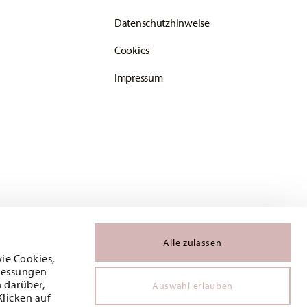
Datenschutzhinweise
Cookies
Impressum
Alle zulassen
wie Cookies,
 Messungen
 darüber,
Auswahl erlauben
Klicken auf