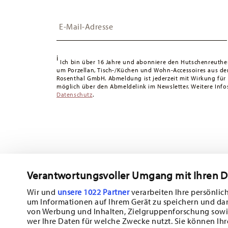
die Lieferung erfolgt versandkostenfrei.
Insert your email to register for the newsletters
Schweiz:
Lieferungen in die Schweiz sind ab 49,90 CHF 
49,90 CHF liegen die Versandkosten bei 36,90 CHF.
Tracking:
Sie erhalten per E-Mail einen Trackingcode, sob
i
Lieferzeit innerhalb Deutschlands:
3-5 Werktage für vorr
Ich bin über 16 Jahre und abonniere den Hutschenreuthe
um Porzellan, Tisch-/Küchen und Wohn-Accessoires aus d
andere Länder
hier einsehen
.
Rosenthal GmbH. Abmeldung ist jederzeit mit Wirkung für
Retouren:
Für Retouren nutzen Sie bitte unseren
Retour
möglich über den Abmeldelink im Newsletter. Weitere Infos
Datenschutz
.
Verantwortungsvoller Umgang mit Ihren 
Abonnieren Sie unseren Newsletter und erhalten Sie einen Ra
10%!
Wir und
unsere 1022 Partner
verarbeiten Ihre persönlich
um Informationen auf Ihrem Gerät zu speichern und da
Halten Sie sich über Neuigkeiten, Trends
von Werbung und Inhalten, Zielgruppenforschung sowi
wer Ihre Daten für welche Zwecke nutzt. Sie können Ihr
Sonderangebote auf dem Laufenden.