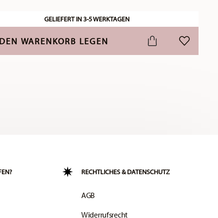
GELIEFERT IN 3-5 WERKTAGEN
 DEN WARENKORB LEGEN
ADD TO WI
FEN?
RECHTLICHES & DATENSCHUTZ
AGB
Widerrufsrecht