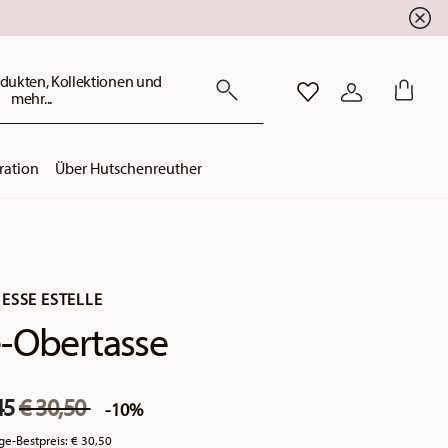
dukten, Kollektionen und
mehr...
WISHLIST
ANMELDEN
ration
Über Hutschenreuther
ESSE ESTELLE
-Obertasse
Price reduced from
to
45
€ 30,50
-10%
ge-Bestpreis:
€ 30,50