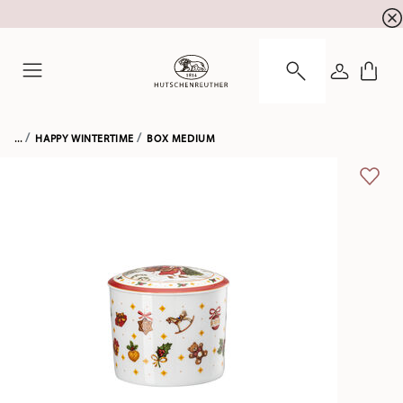
newsletter registration
10 % discount for your
!
LOGIN
Menu
...
HAPPY WINTERTIME
BOX MEDIUM
ADD 