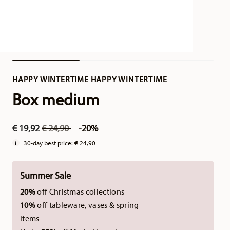
HAPPY WINTERTIME HAPPY WINTERTIME
Box medium
Price reduced from
to
€ 19,92
€ 24,90
-20%
30-day best price:
€ 24,90
Summer Sale
20%
off Christmas collections
10%
off tableware, vases & spring
items