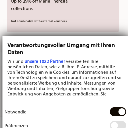
Up to
29%
off Maria Theresia
collections
Not combinable with external vouchers.
DELIVERED IN 3-5 WORKING DAYS
Verantwortungsvoller Umgang mit Ihren
Daten
DESCRIPTION
Wir und
unsere 1022 Partner
verarbeiten Ihre
persönlichen Daten, wie z. B. Ihre IP-Adresse, mithilfe
von Technologien wie Cookies, um Informationen auf
Ihrem Gerät zu speichern und darauf zuzugreifen und so
Hutschenreuther Happy Wintertime Happy Wintertime
personalisierte Werbung und Inhalte, Messungen von
Werbung und Inhalten, Zielgruppenforschung sowie
Box - Round - Ø 13,6 cm - h 9,8 cm - 0,740 l, Porcelain
Entwicklung von Angeboten zu ermöglichen. Sie
entscheiden darüber, wer Ihre Daten für welche Zwecke
Multicolor
nutzt. Sie können Ihre Einwilligung jederzeit über die
Einwilligungsauswahl
Cookie-Erklärung oder durch Klicken auf das Privacy
Notwendig
Trigger Symbol ändern oder widerrufen
DETAILS
Präferenzen
Wenn Sie es erlauben, würden wir auch gerne: