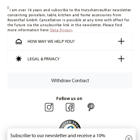
delivery costs
here
.
i
United Kingdom:
For deliveries to the United Kingdom, the
I am over 16 years and subscribe to the Hutschenreuther newsletter
concerning porcelain, table, kitchen and home accessories from
minimum order value is £135, and delivery is free of charge.
Rosenthal GmbH. Cancellation is possible at any time with effect for
Switzerland:
delivery is free of charge for orders over 49,90
the future via the unsubscribe link in the newsletter. Please find
more information here:
Data Privacy
.
CHF. If the value of your purchase is less than 49,90 CHF,
delivery charges are 36,90 CHF.
HOW MAY WE HELP YOU?
Tracking:
You will receive a tracking code by e-mail as soon
as your parcel is dispatched.
LEGAL & PRIVACY
Delivery time:
3-5 working days for delivery within Germany
for items in stock. You can view delivery times to other
countries
here
.
Withdraw Contract
Returns:
For returns, please use our
returns service
.
Follow us on
Subscribe to our newsletter and receive a 10%