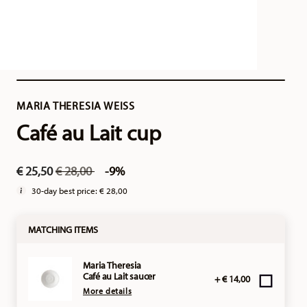
MARIA THERESIA WEISS
Café au Lait cup
Price reduced from
to
€ 25,50
€ 28,00
-9%
30-day best price:
€ 28,00
MATCHING ITEMS
Maria Theresia
Café au Lait saucer
+ € 14,00
More details