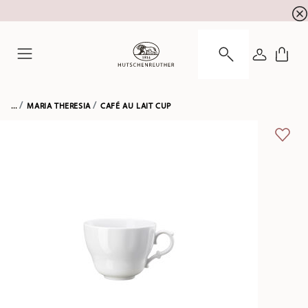
newsletter registration
10 % discount for your
!
LOGIN
Menu
...
MARIA THERESIA
CAFÉ AU LAIT CUP
ADD 