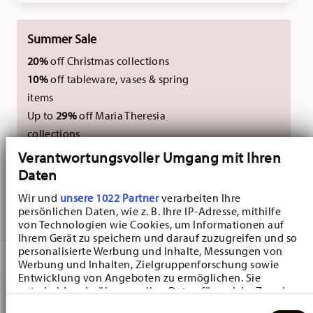
Summer Sale
20%
off Christmas collections
10%
off tableware, vases & spring
items
Up to
29%
off Maria Theresia
collections
Verantwortungsvoller Umgang mit Ihren
Not combinable with external vouchers.
Daten
Wir und
unsere 1022 Partner
verarbeiten Ihre
persönlichen Daten, wie z. B. Ihre IP-Adresse, mithilfe
DELIVERED IN 3-5 WORKING DAYS
von Technologien wie Cookies, um Informationen auf
Ihrem Gerät zu speichern und darauf zuzugreifen und so
personalisierte Werbung und Inhalte, Messungen von
DESCRIPTION
Werbung und Inhalten, Zielgruppenforschung sowie
Entwicklung von Angeboten zu ermöglichen. Sie
entscheiden darüber, wer Ihre Daten für welche Zwecke
nutzt. Sie können Ihre Einwilligung jederzeit über die
Einwilligungsauswahl