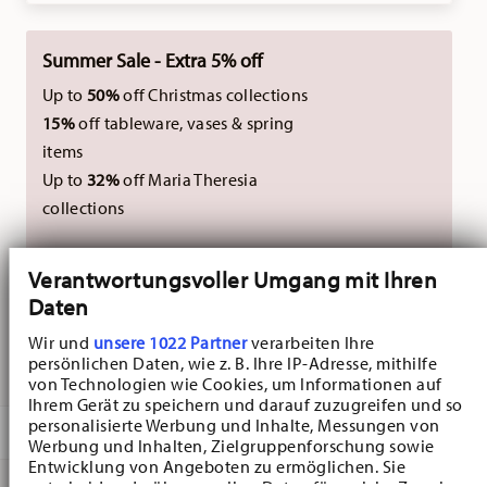
Summer Sale - Extra 5% off
Up to
50%
off Christmas collections
15%
off tableware, vases & spring
items
Up to
32%
off Maria Theresia
collections
Excluding new Christmas collections 2026. Not
Verantwortungsvoller Umgang mit Ihren
combinable with external vouchers.
Daten
Wir und
unsere 1022 Partner
verarbeiten Ihre
persönlichen Daten, wie z. B. Ihre IP-Adresse, mithilfe
DELIVERED IN 3-5 WORKING DAYS
von Technologien wie Cookies, um Informationen auf
Ihrem Gerät zu speichern und darauf zuzugreifen und so
personalisierte Werbung und Inhalte, Messungen von
DESCRIPTION
Werbung und Inhalten, Zielgruppenforschung sowie
Entwicklung von Angeboten zu ermöglichen. Sie
entscheiden darüber, wer Ihre Daten für welche Zwecke