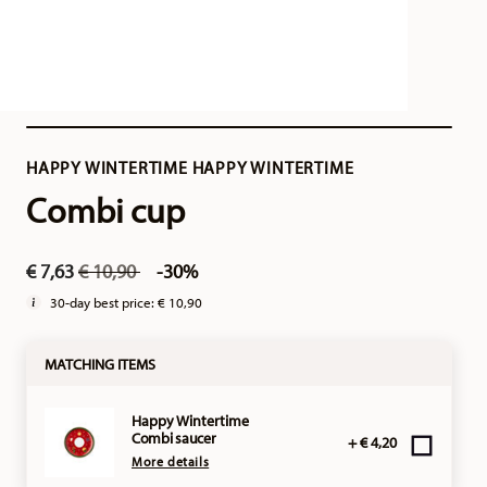
HAPPY WINTERTIME HAPPY WINTERTIME
Combi cup
Price reduced from
to
€ 7,63
€ 10,90
-30%
30-day best price:
€ 10,90
MATCHING ITEMS
Happy Wintertime
Combi saucer
+ € 4,20
More details