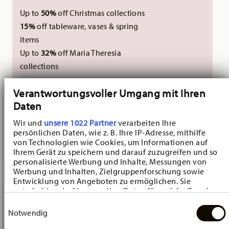
Up to
50%
off Christmas collections
15%
off tableware, vases & spring
items
Up to
32%
off Maria Theresia
collections
Excluding new Christmas collections 2026. Not
Verantwortungsvoller Umgang mit Ihren
Daten
combinable with external vouchers.
Wir und
unsere 1022 Partner
verarbeiten Ihre
persönlichen Daten, wie z. B. Ihre IP-Adresse, mithilfe
DELIVERED IN 3-5 WORKING DAYS
von Technologien wie Cookies, um Informationen auf
Ihrem Gerät zu speichern und darauf zuzugreifen und so
personalisierte Werbung und Inhalte, Messungen von
Werbung und Inhalten, Zielgruppenforschung sowie
DESCRIPTION
Entwicklung von Angeboten zu ermöglichen. Sie
entscheiden darüber, wer Ihre Daten für welche Zwecke
nutzt. Sie können Ihre Einwilligung jederzeit über die
Einwilligungsauswahl
Cookie-Erklärung oder durch Klicken auf das Privacy
Hutschenreuther Kristallglocke Kristallglocke 2025 Glass
Notwendig
Trigger Symbol ändern oder widerrufen