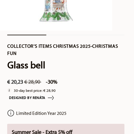
COLLECTOR'S ITEMS CHRISTMAS 2025-CHRISTMAS
FUN
Glass bell
Price reduced from
to
€ 20,23
€ 28,90
-30%
30-day best price:
€ 28,90
DESIGNED BY RENÁTA
Limited Edition Year 2025
Summer Sale - Extra 5% off