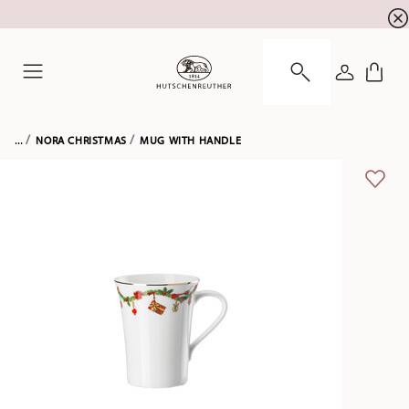
newsletter registration
10 % discount for your
!
LOGIN
Menu
...
NORA CHRISTMAS
MUG WITH HANDLE
ADD 