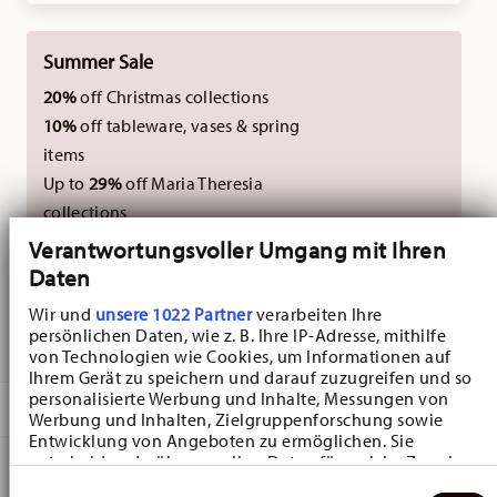
Summer Sale
20%
off Christmas collections
10%
off tableware, vases & spring
items
Up to
29%
off Maria Theresia
collections
Verantwortungsvoller Umgang mit Ihren
Not combinable with external vouchers.
Daten
Wir und
unsere 1022 Partner
verarbeiten Ihre
persönlichen Daten, wie z. B. Ihre IP-Adresse, mithilfe
DELIVERED IN 3-5 WORKING DAYS
von Technologien wie Cookies, um Informationen auf
Ihrem Gerät zu speichern und darauf zuzugreifen und so
personalisierte Werbung und Inhalte, Messungen von
DESCRIPTION
Werbung und Inhalten, Zielgruppenforschung sowie
Entwicklung von Angeboten zu ermöglichen. Sie
entscheiden darüber, wer Ihre Daten für welche Zwecke
nutzt. Sie können Ihre Einwilligung jederzeit über die
Einwilligungsauswahl