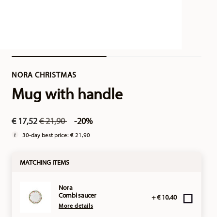
NORA CHRISTMAS
Mug with handle
Price reduced from
to
€ 17,52
€ 21,90
-20%
30-day best price:
€ 21,90
MATCHING ITEMS
Nora
Combi saucer
+ € 10,40
More details