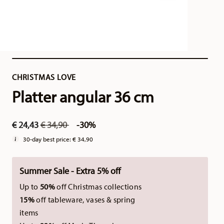
CHRISTMAS LOVE
Platter angular 36 cm
Price reduced from
to
€ 24,43
€ 34,90
-30%
30-day best price:
€ 34,90
Summer Sale - Extra 5% off
Up to
50%
off Christmas collections
15%
off tableware, vases & spring
items