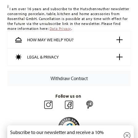
delivery costs
here
.
i
United Kingdom:
For deliveries to the United Kingdom, the
I am over 16 years and subscribe to the Hutschenreuther newsletter
concerning porcelain, table, kitchen and home accessories from
minimum order value is £135, and delivery is free of charge.
Rosenthal GmbH. Cancellation is possible at any time with effect for
Switzerland:
delivery is free of charge for orders over 49,90
the future via the unsubscribe link in the newsletter. Please find
more information here:
Data Privacy
.
CHF. If the value of your purchase is less than 49,90 CHF,
delivery charges are 36,90 CHF.
HOW MAY WE HELP YOU?
Tracking:
You will receive a tracking code by e-mail as soon
as your parcel is dispatched.
LEGAL & PRIVACY
Delivery time:
3-5 working days for delivery within Germany
for items in stock. You can view delivery times to other
countries
here
.
Withdraw Contract
Returns:
For returns, please use our
returns service
.
Follow us on
Subscribe to our newsletter and receive a 10%