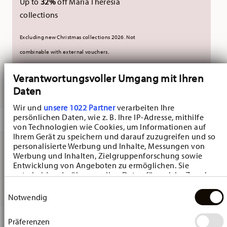
Up to
32%
off Maria Theresia
collections
Excluding new Christmas collections 2026. Not
combinable with external vouchers.
Verantwortungsvoller Umgang mit Ihren
DELIVERED IN 3-5 WORKING DAYS
Daten
Wir und
unsere 1022 Partner
verarbeiten Ihre
persönlichen Daten, wie z. B. Ihre IP-Adresse, mithilfe
DESCRIPTION
von Technologien wie Cookies, um Informationen auf
Ihrem Gerät zu speichern und darauf zuzugreifen und so
personalisierte Werbung und Inhalte, Messungen von
Werbung und Inhalten, Zielgruppenforschung sowie
Hutschenreuther Christmas Love Christmas Love Platter
Entwicklung von Angeboten zu ermöglichen. Sie
entscheiden darüber, wer Ihre Daten für welche Zwecke
- Rectangular - Ø 36,1 cm - h 2,4 cm, Porcelain Red
nutzt. Sie können Ihre Einwilligung jederzeit über die
Einwilligungsauswahl
Cookie-Erklärung oder durch Klicken auf das Privacy
Notwendig
Trigger Symbol ändern oder widerrufen
DETAILS
Präferenzen
Wenn Sie es erlauben, würden wir auch gerne: