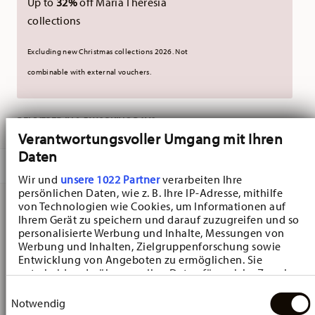
Up to
32%
off Maria Theresia
collections
Excluding new Christmas collections 2026. Not
combinable with external vouchers.
DELIVERED IN 3-5 WORKING DAYS
Verantwortungsvoller Umgang mit Ihren
Daten
DESCRIPTION
Wir und
unsere 1022 Partner
verarbeiten Ihre
persönlichen Daten, wie z. B. Ihre IP-Adresse, mithilfe
von Technologien wie Cookies, um Informationen auf
Ihrem Gerät zu speichern und darauf zuzugreifen und so
Hutschenreuther Baronesse Weiss Bread and butter plate
personalisierte Werbung und Inhalte, Messungen von
- Round - Ø 17,6 cm - h 1,9 cm, Porcelain White
Werbung und Inhalten, Zielgruppenforschung sowie
Entwicklung von Angeboten zu ermöglichen. Sie
entscheiden darüber, wer Ihre Daten für welche Zwecke
Baronesse - Hutschenreuther: creating a romantic mood
nutzt. Sie können Ihre Einwilligung jederzeit über die
Einwilligungsauswahl
Cookie-Erklärung oder durch Klicken auf das Privacy
Notwendig
Baronesse - Hutschenreuther: creating a romantic mood
Trigger Symbol ändern oder widerrufen