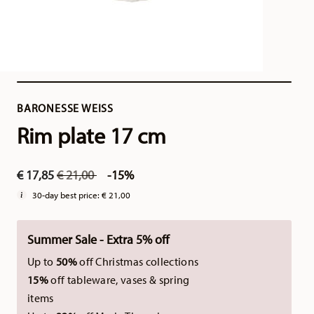
BARONESSE WEISS
Rim plate 17 cm
Price reduced from
to
€ 17,85
€ 21,00
-15%
30-day best price:
€ 21,00
Summer Sale - Extra 5% off
Up to
50%
off Christmas collections
15%
off tableware, vases & spring
items