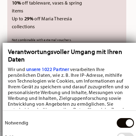
10%
off tableware, vases & spring
items
Up to
29%
off Maria Theresia
collections
Not combinable with external vouchers.
Verantwortungsvoller Umgang mit Ihren
Daten
DELIVERED IN 3-5 WORKING DAYS
Wir und
unsere 1022 Partner
verarbeiten Ihre
persönlichen Daten, wie z. B. Ihre IP-Adresse, mithilfe
DESCRIPTION
von Technologien wie Cookies, um Informationen auf
Ihrem Gerät zu speichern und darauf zuzugreifen und so
personalisierte Werbung und Inhalte, Messungen von
Werbung und Inhalten, Zielgruppenforschung sowie
Entwicklung von Angeboten zu ermöglichen. Sie
Hutschenreuther Nora Spring Vibes Set - Set 8
entscheiden darüber, wer Ihre Daten für welche Zwecke
pcs./plates, Bone China Multicolor
nutzt. Sie können Ihre Einwilligung jederzeit über die
Einwilligungsauswahl
Cookie-Erklärung oder durch Klicken auf das Privacy
Notwendig
Trigger Symbol ändern oder widerrufen