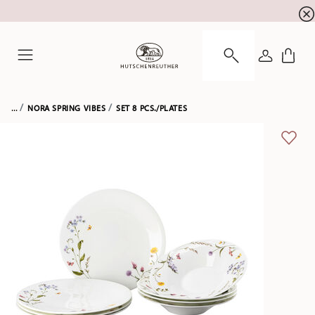
newsletter registration
10 % discount for your
!
LOGIN
Menu
...
NORA SPRING VIBES
SET 8 PCS./PLATES
ADD 