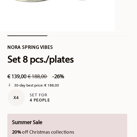
NORA SPRING VIBES
Set 8 pcs./plates
Price reduced from
to
€ 139,00
€ 188,00
-26%
30-day best price:
€ 188,00
SET FOR
X4
4 PEOPLE
Summer Sale
20%
off Christmas collections