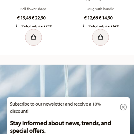
Bell flower shape
Mug with handle
Price reduced from
to
Price reduced fr
to
€ 19,46
€ 22,90
€ 12,66
€ 14,90
30-day best price:
€ 22,90
30-day best price:
€ 14,90
Subscribe to our newsletter and receive a 10%
discount!
Stay informed about news, trends, and
special offers.