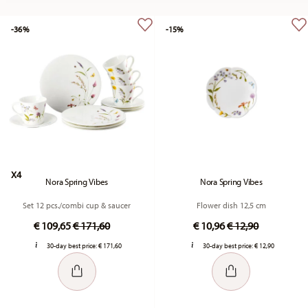
-36%
-15%
X4
Nora Spring Vibes
Nora Spring Vibes
Set 12 pcs./combi cup & saucer
Flower dish 12,5 cm
Price reduced from
to
Price reduced fr
to
€ 109,65
€ 171,60
€ 10,96
€ 12,90
30-day best price:
€ 171,60
30-day best price:
€ 12,90