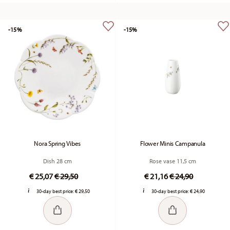
-15%
-15%
Nora Spring Vibes
Flower Minis Campanula
Dish 28 cm
Rose vase 11,5 cm
Price reduced from
to
Price reduced fr
to
€ 25,07
€ 29,50
€ 21,16
€ 24,90
30-day best price:
€ 29,50
30-day best price:
€ 24,90