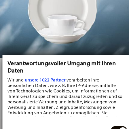
Verantwortungsvoller Umgang mit Ihren
SUMMER SALE
Daten
Up to -29% on Dinnerware
Wir und
unsere 1022 Partner
verarbeiten Ihre
persönlichen Daten, wie z. B. Ihre IP-Adresse, mithilfe
von Technologien wie Cookies, um Informationen auf
Discover stylish dinnerware with attractive discounts. Whether for everyday dining
Ihrem Gerät zu speichern und darauf zuzugreifen und so
or festive table settings, find premium porcelain for every occasion in the Summer
personalisierte Werbung und Inhalte, Messungen von
Werbung und Inhalten, Zielgruppenforschung sowie
Sale.
Entwicklung von Angeboten zu ermöglichen. Sie
entscheiden darüber, wer Ihre Daten für welche Zwecke
nutzt. Sie können Ihre Einwilligung jederzeit über die
Einwilligungsauswahl
Cookie-Erklärung oder durch Klicken auf das Privacy