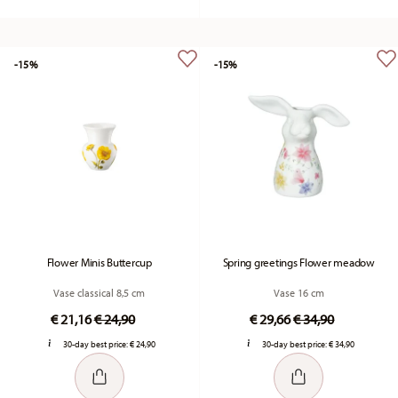
-15%
-15%
Flower Minis Buttercup
Spring greetings Flower meadow
Vase classical 8,5 cm
Vase 16 cm
Price reduced from
to
Price reduced fr
to
€ 21,16
€ 24,90
€ 29,66
€ 34,90
30-day best price:
€ 24,90
30-day best price:
€ 34,90