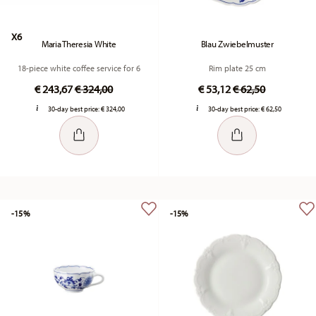
X6
Maria Theresia White
Blau Zwiebelmuster
18-piece white coffee service for 6
Rim plate 25 cm
Price reduced from
to
Price reduced fr
to
€ 243,67
€ 324,00
€ 53,12
€ 62,50
30-day best price:
€ 324,00
30-day best price:
€ 62,50
-15%
-15%