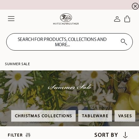
Summer SALE! Get EXTRA 5% OFF and save up to 
☀️
LOGIN
Menu
SEARCH FOR PRODUCTS, COLLECTIONS AND
MORE...
SUMMER SALE
Summer Sale
CHRISTMAS COLLECTIONS
TABLEWARE
VASES
FILTER