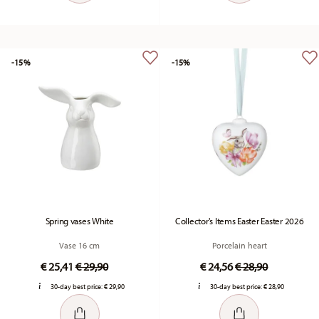
-15%
-15%
Spring vases White
Collector's Items Easter Easter 2026
Vase 16 cm
Porcelain heart
Price reduced from
to
Price reduced fr
to
€ 25,41
€ 29,90
€ 24,56
€ 28,90
30-day best price:
€ 29,90
30-day best price:
€ 28,90