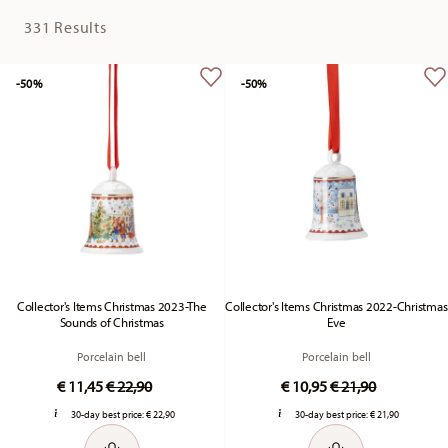
331 Results
-50%
-50%
Collector's Items Christmas 2023-The
Collector's Items Christmas 2022-Christmas
Sounds of Christmas
Eve
Porcelain bell
Porcelain bell
Price reduced from
to
Price reduced fr
to
€ 11,45
€ 22,90
€ 10,95
€ 21,90
30-day best price:
€ 22,90
30-day best price:
€ 21,90