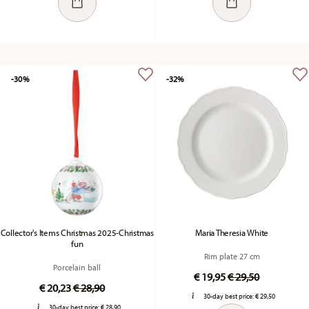
-30%
-32%
Collector's Items Christmas 2025-Christmas
Maria Theresia White
fun
Rim plate 27 cm
Porcelain ball
Price reduced fr
to
€ 19,95
€ 29,50
Price reduced from
to
€ 20,23
€ 28,90
30-day best price:
€ 29,50
30-day best price:
€ 28,90