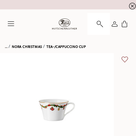
newsletter registration
10 % discount for your
!
LOGIN
Menu
...
NORA CHRISTMAS
TEA-/CAPPUCCINO CUP
ADD 