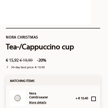
NORA CHRISTMAS
Tea-/Cappuccino cup
Price reduced from
to
€ 15,92
€ 19,90
-20%
30-day best price:
€ 19,90
MATCHING ITEMS
Nora
Combi saucer
+ € 10,40
More details