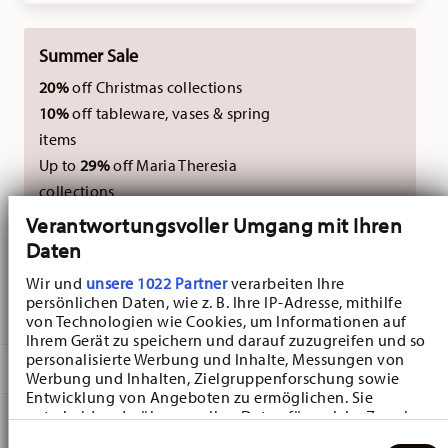
Summer Sale
20%
off Christmas collections
10%
off tableware, vases & spring
items
Up to
29%
off Maria Theresia
collections
Verantwortungsvoller Umgang mit Ihren
Not combinable with external vouchers.
Daten
Wir und
unsere 1022 Partner
verarbeiten Ihre
persönlichen Daten, wie z. B. Ihre IP-Adresse, mithilfe
DELIVERED IN 3-5 WORKING DAYS
von Technologien wie Cookies, um Informationen auf
Ihrem Gerät zu speichern und darauf zuzugreifen und so
personalisierte Werbung und Inhalte, Messungen von
DESCRIPTION
Werbung und Inhalten, Zielgruppenforschung sowie
Entwicklung von Angeboten zu ermöglichen. Sie
entscheiden darüber, wer Ihre Daten für welche Zwecke
nutzt. Sie können Ihre Einwilligung jederzeit über die
Einwilligungsauswahl