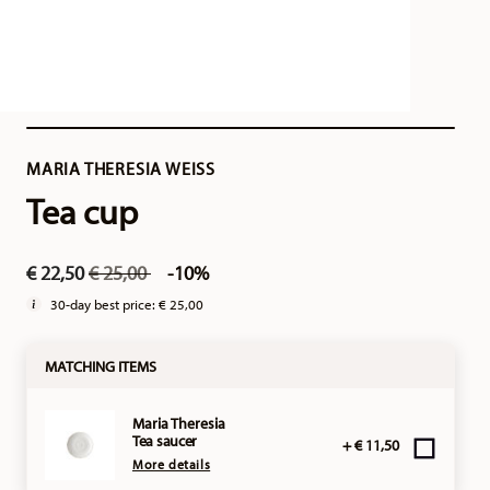
MARIA THERESIA WEISS
Tea cup
Price reduced from
to
€ 22,50
€ 25,00
-10%
30-day best price:
€ 25,00
MATCHING ITEMS
Maria Theresia
Tea saucer
+ € 11,50
More details