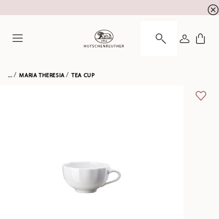
newsletter registration
10 % discount for your
!
LOGIN
Menu
...
MARIA THERESIA
TEA CUP
ADD 