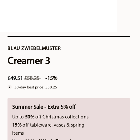
BLAU ZWIEBELMUSTER
Creamer 3
Price reduced from
to
£49.51
£58.25
-15%
30-day best price:
£58.25
Summer Sale - Extra 5% off
Up to
50%
off Christmas collections
15%
off tableware, vases & spring
items