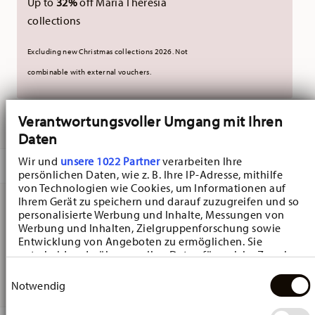
Up to
32%
off Maria Theresia
collections
Excluding new Christmas collections 2026. Not
combinable with external vouchers.
Verantwortungsvoller Umgang mit Ihren
DELIVERED IN 10-14 WORKING DAYS
Daten
Wir und
unsere 1022 Partner
verarbeiten Ihre
DESCRIPTION
persönlichen Daten, wie z. B. Ihre IP-Adresse, mithilfe
von Technologien wie Cookies, um Informationen auf
Ihrem Gerät zu speichern und darauf zuzugreifen und so
personalisierte Werbung und Inhalte, Messungen von
Hutschenreuther Blau Zwiebelmuster Blau
Werbung und Inhalten, Zielgruppenforschung sowie
Entwicklung von Angeboten zu ermöglichen. Sie
Zwiebelmuster Milk pot - Round - Ø 10,4 cm - h 10,3 cm -
entscheiden darüber, wer Ihre Daten für welche Zwecke
0,160 l, Porcelain Blue
nutzt. Sie können Ihre Einwilligung jederzeit über die
Einwilligungsauswahl
Cookie-Erklärung oder durch Klicken auf das Privacy
Notwendig
Trigger Symbol ändern oder widerrufen