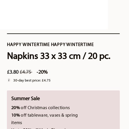
HAPPY WINTERTIME HAPPY WINTERTIME
Napkins 33 x 33 cm / 20 pc.
Price reduced from
to
£3.80
£4.75
-20%
30-day best price:
£4.75
Summer Sale
20%
off Christmas collections
10%
off tableware, vases & spring
items