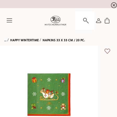
newsletter registration
10 % discount for your
!
LOGIN
Menu
...
HAPPY WINTERTIME
NAPKINS 33 X 33 CM / 20 PC.
ADD 