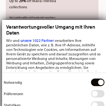
Up to
29%
off Maria Theresia
collections
Not combinable with external vouchers.
Verantwortungsvoller Umgang mit Ihren
Daten
DELIVERED IN 10-14 WORKING DAYS
Wir und
unsere 1022 Partner
verarbeiten Ihre
persönlichen Daten, wie z. B. Ihre IP-Adresse, mithilfe
DESCRIPTION
von Technologien wie Cookies, um Informationen auf
Ihrem Gerät zu speichern und darauf zuzugreifen und so
personalisierte Werbung und Inhalte, Messungen von
Werbung und Inhalten, Zielgruppenforschung sowie
Entwicklung von Angeboten zu ermöglichen. Sie
Hutschenreuther Happy Wintertime Happy Wintertime
entscheiden darüber, wer Ihre Daten für welche Zwecke
Napkin - Square - Ø 23,3 cm - h 2,5 cm, Paper Multicolor
nutzt. Sie können Ihre Einwilligung jederzeit über die
Einwilligungsauswahl
Cookie-Erklärung oder durch Klicken auf das Privacy
Notwendig
Trigger Symbol ändern oder widerrufen
Präferenzen
Wenn Sie es erlauben, würden wir auch gerne:
DETAILS
Informationen über Ihre geografische Lage
Hutschenreuther
erfassen, welche bis auf einige Meter genau sein
Statistiken