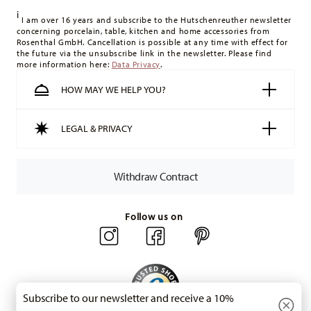
delivery costs
here
.
i
United Kingdom:
For deliveries to the United Kingdom, the
I am over 16 years and subscribe to the Hutschenreuther newsletter
concerning porcelain, table, kitchen and home accessories from
minimum order value is £135, and delivery is free of charge.
Rosenthal GmbH. Cancellation is possible at any time with effect for
Switzerland:
delivery is free of charge for orders over 49,90
the future via the unsubscribe link in the newsletter. Please find
more information here:
Data Privacy
.
CHF. If the value of your purchase is less than 49,90 CHF,
delivery charges are 36,90 CHF.
HOW MAY WE HELP YOU?
Tracking:
You will receive a tracking code by e-mail as soon
as your parcel is dispatched.
LEGAL & PRIVACY
Delivery time:
3-5 working days for delivery within Germany
for items in stock. You can view delivery times to other
countries
here
.
Withdraw Contract
Returns:
For returns, please use our
returns service
.
Follow us on
Subscribe to our newsletter and receive a 10%