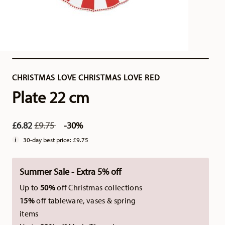
CHRISTMAS LOVE CHRISTMAS LOVE RED
Plate 22 cm
Price reduced from
to
£6.82
£9.75
-30%
30-day best price:
£9.75
Summer Sale - Extra 5% off
Up to
50%
off Christmas collections
15%
off tableware, vases & spring
items