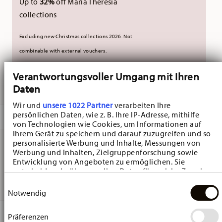
Up to
32%
off Maria Theresia
collections
Excluding new Christmas collections 2026. Not
combinable with external vouchers.
Verantwortungsvoller Umgang mit Ihren
DELIVERED IN 10-14 WORKING DAYS
Daten
Wir und
unsere 1022 Partner
verarbeiten Ihre
persönlichen Daten, wie z. B. Ihre IP-Adresse, mithilfe
DESCRIPTION
von Technologien wie Cookies, um Informationen auf
Ihrem Gerät zu speichern und darauf zuzugreifen und so
personalisierte Werbung und Inhalte, Messungen von
Werbung und Inhalten, Zielgruppenforschung sowie
Hutschenreuther Christmas Love Christmas Love red
Entwicklung von Angeboten zu ermöglichen. Sie
entscheiden darüber, wer Ihre Daten für welche Zwecke
Plate flat - Round - Ø 21,7 cm - h 2,0 cm, Porcelain Red
nutzt. Sie können Ihre Einwilligung jederzeit über die
Einwilligungsauswahl
Cookie-Erklärung oder durch Klicken auf das Privacy
Notwendig
Trigger Symbol ändern oder widerrufen
DETAILS
Präferenzen
Wenn Sie es erlauben, würden wir auch gerne: