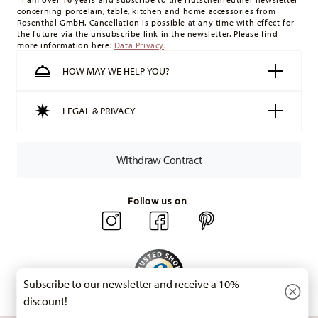
concerning porcelain, table, kitchen and home accessories from
minimum order value is £135, and delivery is free of charge.
Rosenthal GmbH. Cancellation is possible at any time with effect for
Switzerland:
delivery is free of charge for orders over 49,90
the future via the unsubscribe link in the newsletter. Please find
more information here:
Data Privacy
.
CHF. If the value of your purchase is less than 49,90 CHF,
delivery charges are 36,90 CHF.
HOW MAY WE HELP YOU?
Tracking:
You will receive a tracking code by e-mail as soon
as your parcel is dispatched.
LEGAL & PRIVACY
Delivery time:
3-5 working days for delivery within Germany
for items in stock. You can view delivery times to other
countries
here
.
Withdraw Contract
Returns:
For returns, please use our
returns service
.
Follow us on
Subscribe to our newsletter and receive a 10%
discount!