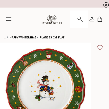
newsletter registration
10 % discount for your
!
LOGIN
Menu
...
HAPPY WINTERTIME
PLATE 33 CM FLAT
ADD 