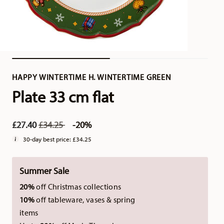
HAPPY WINTERTIME H. WINTERTIME GREEN
Plate 33 cm flat
Price reduced from
to
£27.40
£34.25
-20%
30-day best price:
£34.25
Summer Sale
20%
off Christmas collections
10%
off tableware, vases & spring
items