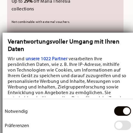
Up to
29%
off Maria Theresia
collections
Not combinable with external vouchers.
Verantwortungsvoller Umgang mit Ihren
DELIVERED IN 10-14 WORKING DAYS
Daten
Wir und
unsere 1022 Partner
verarbeiten Ihre
DESCRIPTION
persönlichen Daten, wie z. B. Ihre IP-Adresse, mithilfe
von Technologien wie Cookies, um Informationen auf
Ihrem Gerät zu speichern und darauf zuzugreifen und so
personalisierte Werbung und Inhalte, Messungen von
Hutschenreuther Happy Wintertime H. Wintertime Green
Werbung und Inhalten, Zielgruppenforschung sowie
Entwicklung von Angeboten zu ermöglichen. Sie
Plate flat - Round, Porcelain Multicolor
entscheiden darüber, wer Ihre Daten für welche Zwecke
nutzt. Sie können Ihre Einwilligung jederzeit über die
Einwilligungsauswahl
Cookie-Erklärung oder durch Klicken auf das Privacy
Notwendig
Trigger Symbol ändern oder widerrufen
DETAILS
Präferenzen
Wenn Sie es erlauben, würden wir auch gerne:
Hutschenreuther
Informationen über Ihre geografische Lage