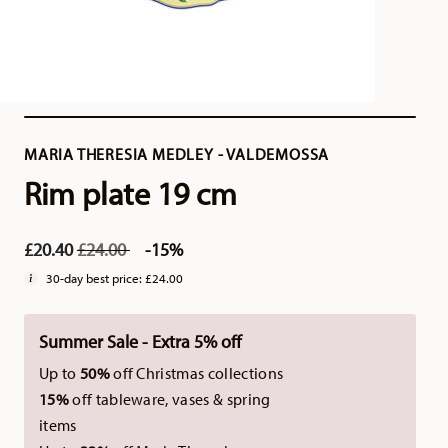
MARIA THERESIA MEDLEY - VALDEMOSSA
Rim plate 19 cm
Price reduced from
to
£20.40
£24.00
-15%
30-day best price:
£24.00
Summer Sale - Extra 5% off
Up to
50%
off Christmas collections
15%
off tableware, vases & spring
items