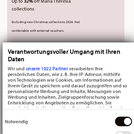
Up to
32%
off Maria Theresia
collections
Excluding new Christmas collections 2026. Not
combinable with external vouchers.
Verantwortungsvoller Umgang mit Ihren
DELIVERED IN 10-14 WORKING DAYS
Daten
Wir und
unsere 1022 Partner
verarbeiten Ihre
DESCRIPTION
persönlichen Daten, wie z. B. Ihre IP-Adresse, mithilfe
von Technologien wie Cookies, um Informationen auf
Ihrem Gerät zu speichern und darauf zuzugreifen und so
personalisierte Werbung und Inhalte, Messungen von
Hutschenreuther Maria Theresia Medley - Valdemossa
Werbung und Inhalten, Zielgruppenforschung sowie
Entwicklung von Angeboten zu ermöglichen. Sie
Breakfast plate - Round - Ø 18,7 cm - h 2,4 cm, Porcelain
entscheiden darüber, wer Ihre Daten für welche Zwecke
Yellow
nutzt. Sie können Ihre Einwilligung jederzeit über die
Einwilligungsauswahl
Cookie-Erklärung oder durch Klicken auf das Privacy
Notwendig
Trigger Symbol ändern oder widerrufen