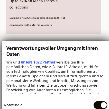
Up to
32%
off Maria Theresia
collections
Excluding new Christmas collections 2026. Not
combinable with external vouchers.
DELIVERED IN 10-14 WORKING DAYS
Verantwortungsvoller Umgang mit Ihren
Daten
DESCRIPTION
Wir und
unsere 1022 Partner
verarbeiten Ihre
persönlichen Daten, wie z. B. Ihre IP-Adresse, mithilfe
von Technologien wie Cookies, um Informationen auf
Ihrem Gerät zu speichern und darauf zuzugreifen und so
Hutschenreuther Baronesse Estelle Breakfast plate -
personalisierte Werbung und Inhalte, Messungen von
Round - Ø 21,1 cm - h 2,2 cm, Porcelain Light Blue
Werbung und Inhalten, Zielgruppenforschung sowie
Entwicklung von Angeboten zu ermöglichen. Sie
entscheiden darüber, wer Ihre Daten für welche Zwecke
Baronesse - Hutschenreuther: creating a romantic mood
nutzt. Sie können Ihre Einwilligung jederzeit über die
Einwilligungsauswahl
Cookie-Erklärung oder durch Klicken auf das Privacy
Notwendig
Baronesse - Hutschenreuther: creating a romantic mood
Trigger Symbol ändern oder widerrufen