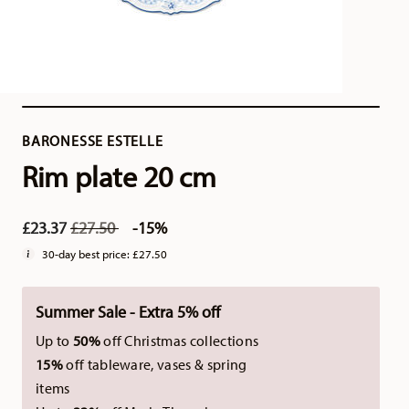
BARONESSE ESTELLE
Rim plate 20 cm
Price reduced from
to
£23.37
£27.50
-15%
30-day best price:
£27.50
Summer Sale - Extra 5% off
Up to
50%
off Christmas collections
15%
off tableware, vases & spring
items