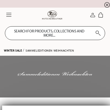
Summer SALE! Get EXTRA 5% OFF and save up to 
☀️
LOGIN
Menu
SEARCH FOR PRODUCTS, COLLECTIONS AND
MORE...
WINTER SALE
SAMMELEDITIONEN WEIHNACHTEN
Sammeleditionen Weihnachten
Services
Footer