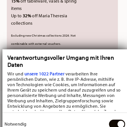
15%
off tableware, vases & spring
items
Up to
32%
off Maria Theresia
collections
Excluding new Christmas collections 2026. Not
combinable with external vouchers.
Verantwortungsvoller Umgang mit Ihren
Daten
NOT AVAILABLE
Wir und
unsere 1022 Partner
verarbeiten Ihre
NOTIFY ME
persönlichen Daten, wie z. B. Ihre IP-Adresse, mithilfe
von Technologien wie Cookies, um Informationen auf
Ihrem Gerät zu speichern und darauf zuzugreifen und so
personalisierte Werbung und Inhalte, Messungen von
DESCRIPTION
Werbung und Inhalten, Zielgruppenforschung sowie
Entwicklung von Angeboten zu ermöglichen. Sie
entscheiden darüber, wer Ihre Daten für welche Zwecke
nutzt. Sie können Ihre Einwilligung jederzeit über die
Einwilligungsauswahl
Hutschenreuther Sammelkollektion 25 Weihnachtsspiele
Cookie-Erklärung oder durch Klicken auf das Privacy
Notwendig