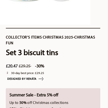
COLLECTOR'S ITEMS CHRISTMAS 2025-CHRISTMAS
FUN
Set 3 biscuit tins
Price reduced from
to
£20.47
£29.25
-30%
30-day best price:
£29.25
DESIGNED BY RENÁTA
Summer Sale - Extra 5% off
Up to
50%
off Christmas collections