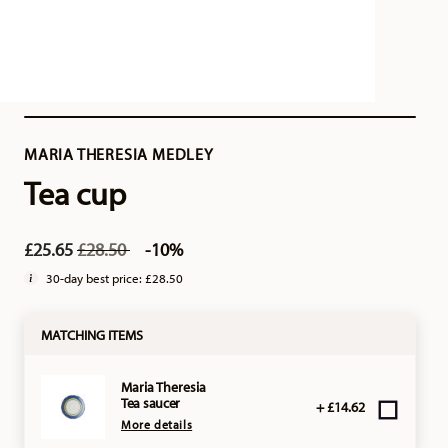
MARIA THERESIA MEDLEY
Tea cup
Price reduced from
to
£25.65
£28.50
-10%
30-day best price:
£28.50
MATCHING ITEMS
Maria Theresia
Tea saucer
+ £14.62
More details