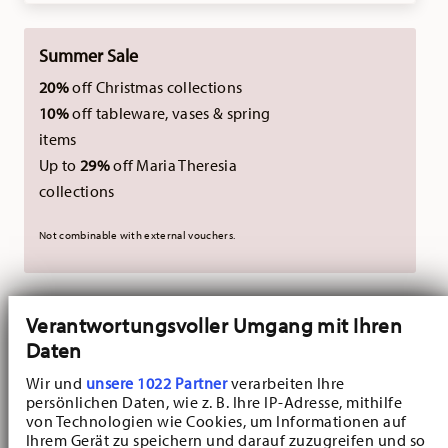
Summer Sale
20%
off Christmas collections
10%
off tableware, vases & spring
items
Up to
29%
off Maria Theresia
collections
Not combinable with external vouchers.
DELIVERED IN 10-14 WORKING DAYS
Verantwortungsvoller Umgang mit Ihren
Daten
Also available as a set
Wir und
unsere 1022 Partner
verarbeiten Ihre
persönlichen Daten, wie z. B. Ihre IP-Adresse, mithilfe
Maria Theresia
von Technologien wie Cookies, um Informationen auf
Elegant 18-piece tea
service for 6
Ihrem Gerät zu speichern und darauf zuzugreifen und so
VIEW