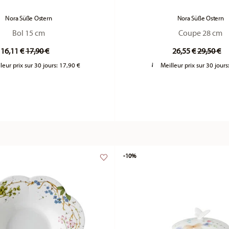
Nora Süße Ostern
Nora Süße Ostern
Bol 15 cm
Coupe 28 cm
Price reduced from
to
Price re
to
16,11 €
17,90 €
26,55 €
29,50 €
leur prix sur 30 jours:
17,90 €
Meilleur prix sur 30 jours
-10%