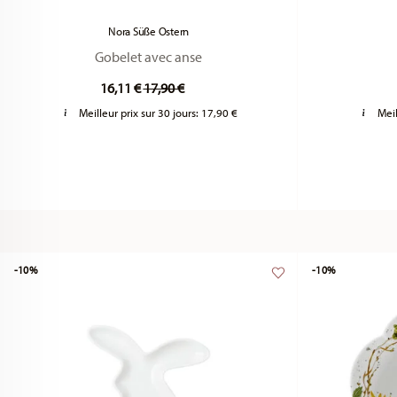
Nora Süße Ostern
Gobelet avec anse
Price reduced from
to
16,11 €
17,90 €
Meilleur prix sur 30 jours:
17,90 €
Meil
-10%
-10%