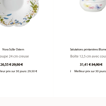
Nora Süße Ostern
Salutations printanières Blu
oupe 24 cm creuse
Boîte 12,5 cm avec cou
Price reduced from
to
Price re
to
26,55 €
29,50 €
31,41 €
34,90 €
leur prix sur 30 jours:
29,50 €
Meilleur prix sur 30 jours