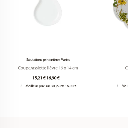
Salutations printanières Weiss
Coupe/assiette lièvre 19 x 14 cm
C
Price reduced from
to
15,21 €
16,90 €
Meilleur prix sur 30 jours:
16,90 €
Meil