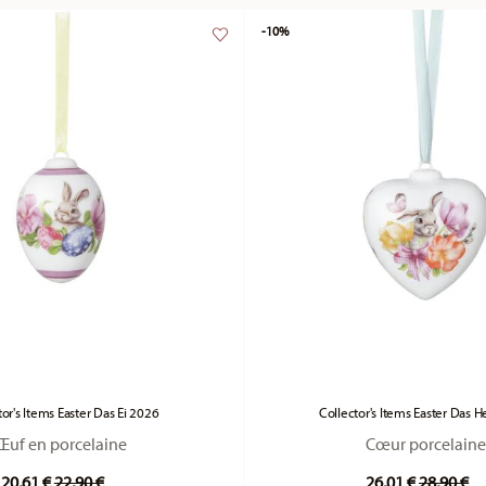
-10%
tor's Items Easter Das Ei 2026
Collector's Items Easter Das 
Œuf en porcelaine
Cœur porcelaine
Price reduced from
to
Price re
to
20,61 €
22,90 €
26,01 €
28,90 €