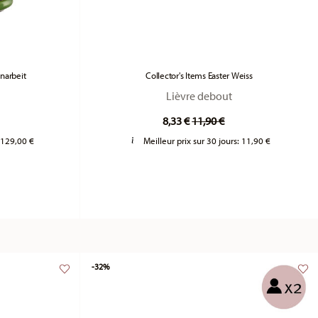
enarbeit
Collector's Items Easter Weiss
Lièvre debout
uced from
o
Price reduced from
to
8,33 €
11,90 €
:
129,00 €
Meilleur prix sur 30 jours:
11,90 €
-32%