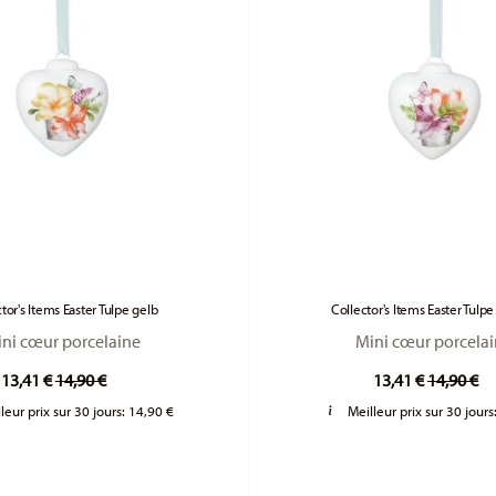
tor's Items Easter Tulpe gelb
Collector's Items Easter Tulp
ni cœur porcelaine
Mini cœur porcela
Price reduced from
to
Price re
to
13,41 €
14,90 €
13,41 €
14,90 €
leur prix sur 30 jours:
14,90 €
Meilleur prix sur 30 jours