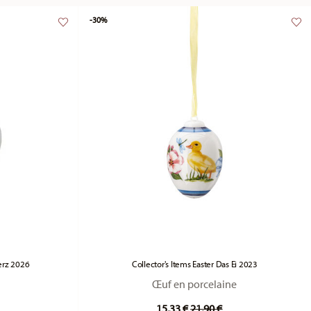
-30%
Herz 2026
Collector's Items Easter Das Ei 2023
Œuf en porcelaine
duced from
Price reduced from
to
15,33 €
21,90 €