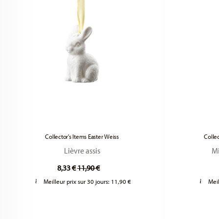
Collector's Items Easter Weiss
Collec
Lièvre assis
Mi
Price reduced from
to
8,33 €
11,90 €
Meilleur prix sur 30 jours:
11,90 €
Meil