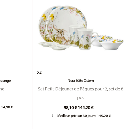
X2
e orange
Nora Süße Ostern
ine
Set Petit-Déjeuner de Pâques pour 2, set de 8
duced from
pcs.
Price reduced from
to
:
14,90 €
98,10 €
145,20 €
Meilleur prix sur 30 jours:
145,20 €