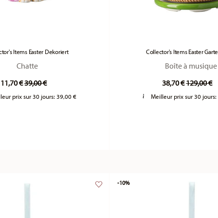
ctor's Items Easter Dekoriert
Collector's Items Easter Gart
Chatte
Boîte à musique
Price reduced from
to
Price red
t
11,70 €
39,00 €
38,70 €
129,00 €
leur prix sur 30 jours:
39,00 €
Meilleur prix sur 30 jours
-10%