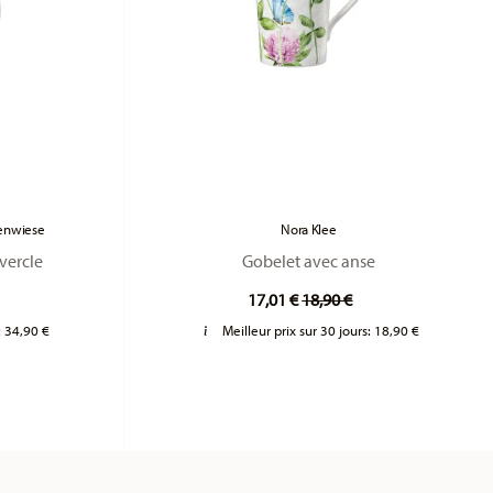
menwiese
Nora Klee
vercle
Gobelet avec anse
duced from
Price reduced from
to
17,01 €
18,90 €
:
34,90 €
Meilleur prix sur 30 jours:
18,90 €