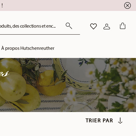
!
uits, des collections et enc...
LISTE DE SOUHAITS
CONNEXION
À propos Hutschenreuther
es