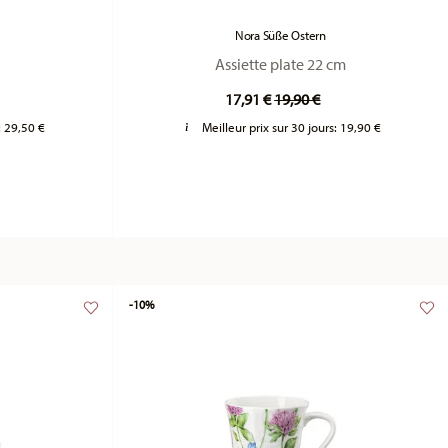
Nora Süße Ostern
Assiette plate 22 cm
duced from
Price reduced from
to
17,91 €
19,90 €
:
29,50 €
Meilleur prix sur 30 jours:
19,90 €
-10%