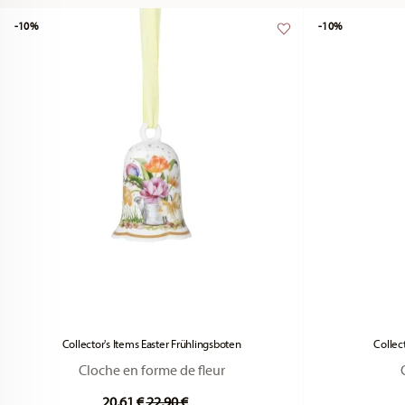
-10%
-10%
Collector's Items Easter Frühlingsboten
Collec
Cloche en forme de fleur
Price reduced from
to
20,61 €
22,90 €