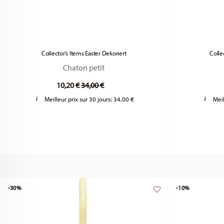
Collector's Items Easter Dekoriert
Colle
Chaton petit
Price reduced from
to
10,20 €
34,00 €
Meilleur prix sur 30 jours:
34,00 €
Meil
-30%
-10%