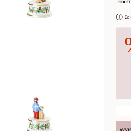
PROGET
Edi
AVVI