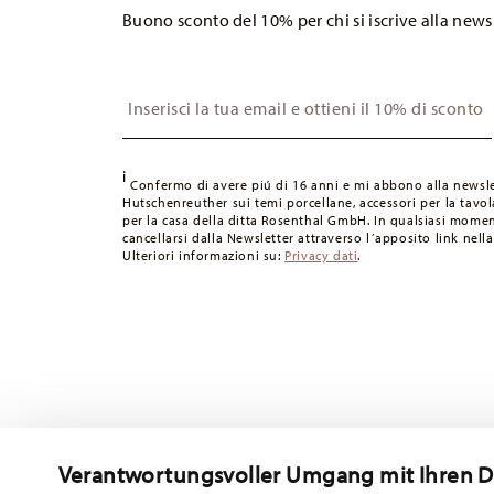
Buono sconto del 10% per chi si iscrive alla news
applicate le spese di spedizione. Per l'Italia, queste ammo
Scatola regalo
visualizzare i costi di spedizione
qui
.
MUSIC-BOX - Questo prodotto non è un giocattolo per b
Regno Unito:
Per le consegne nel Regno Unito, il valore
Insert your email to register for the newsletters
dalla portata dei bambini.
gratuita.
Svizzera:
Le spedizioni in Svizzera sono gratuite per ordin
49,90 CHF, le spese di spedizione ammontano a 36,90 CH
i
Tempi di spedizione in Italia:
5-7 giorni lavorativi per gli
Confermo di avere piú di 16 anni e mi abbono alla newsle
Hutschenreuther sui temi porcellane, accessori per la tavola
consegna per altri paesi
qui
.
per la casa della ditta Rosenthal GmbH. In qualsiasi momen
Fornitore del servizio di spedizione:
Spediamo con UPS (c
cancellarsi dalla Newsletter attraverso l´apposito link nella
Ulteriori informazioni su:
Privacy dati
.
Tracciabilità
Riceverete un codice di tracciamento via e-
Resi:
Per i resi, si prega di utilizzare il nostro
servizio resi
.
Verantwortungsvoller Umgang mit Ihren 