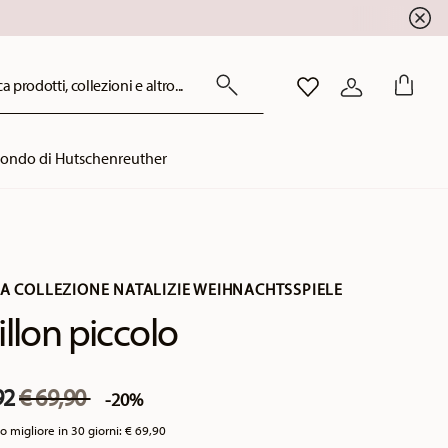
!
a prodotti, collezioni e altro...
LISTA DESIDERI
ACCEDI
mondo di Hutschenreuther
DA COLLEZIONE NATALIZIE WEIHNACHTSSPIELE
illon piccolo
Price reduced from
to
92
€ 69,90
-20%
o migliore in 30 giorni:
€ 69,90