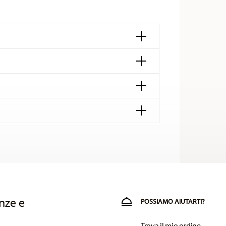
pagina dedicata alle
nze e
nsegna è gratuita in tutti i paesi (eccetto il
POSSIAMO AIUTARTI?
o acquisto è inferiore a 49,90 €, saranno
Trova il mio ordine