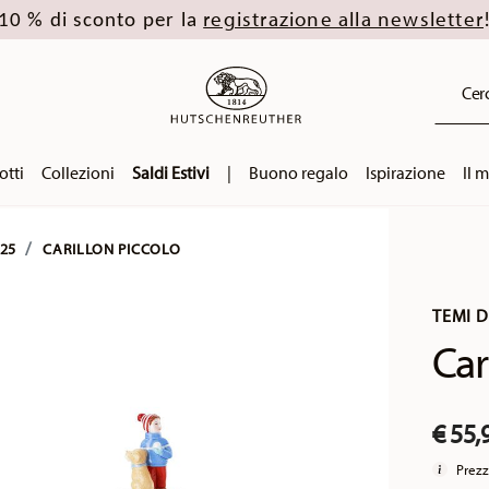
registrazione alla newsletter
10 % di sconto per la
Cerc
otti
Collezioni
Saldi Estivi
|
Buono regalo
Ispirazione
Il 
25
CARILLON PICCOLO
TEMI 
Car
€ 55,
Prezz