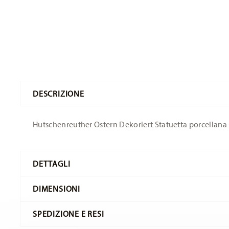
DESCRIZIONE
Hutschenreuther Ostern Dekoriert Statuetta porcellana -
DETTAGLI
Hutschenreuther
DIMENSIONI
Collector's Items Easter
Pasqua 2020
SPEDIZIONE E RESI
Porcellana