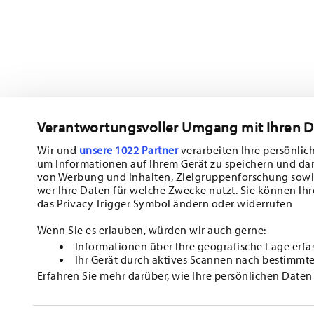
Resi:
Per i resi, si prega di utilizzare il nostro
servizio resi
.
Verantwortungsvoller Umgang mit Ihren 
Wir und
unsere 1022 Partner
verarbeiten Ihre persönlich
um Informationen auf Ihrem Gerät zu speichern und da
Iscriviti alla nostra newsletter e ricevi il 10% di sconto!
von Werbung und Inhalten, Zielgruppenforschung sowi
wer Ihre Daten für welche Zwecke nutzt. Sie können Ihr
Tieniti informato su novità, tendenze e of
das Privacy Trigger Symbol ändern oder widerrufen
1
Buono sconto del 10% per chi si iscrive alla newsletter
Wenn Sie es erlauben, würden wir auch gerne:
Informationen über Ihre geografische Lage erfa
Insert your email to register for the newsletters
Ihr Gerät durch aktives Scannen nach bestimmte
Erfahren Sie mehr darüber, wie Ihre persönlichen Daten
i
HOMEPAGE
C
Einzelheiten
fest.
Confermo di avere piú di 16 anni e mi abbono alla newsletter di Huts
porcellane, accessori per la tavola, per la cucina e per la casa della di
qualsiasi momento è possibile cancellarsi dalla Newsletter attraverso l´
1
PUÒ USARE IL CODICE IN OCCASIONE DEL SUO PROSSIMO ACQUISTO INSERENDOLO DIR