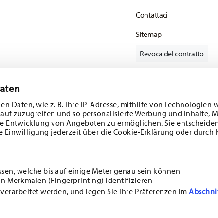
Contattaci
Sitemap
Revoca del contratto
Daten
Tieniti informato
en Daten, wie z. B. Ihre IP-Adresse, mithilfe von Technologien 
rauf zuzugreifen und so personalisierte Werbung und Inhalte,
e Entwicklung von Angeboten zu ermöglichen. Sie entscheiden
e Einwilligung jederzeit über die Cookie-Erklärung oder durch 
ferte speciali.
SCOPRI TUTTI I NOSTRI BRAND
Bellezza e funzionalità per la tua casa
ssen, welche bis auf einige Meter genau sein können
n Merkmalen (Fingerprinting) identifizieren
i
ISCRIVITI
 verarbeitet werden, und legen Sie Ihre Präferenzen im
Abschni
GC
TUTELA DELLA PRIVACY
INFORMAZIONI LEGALI OBBLIGATORIE
MODIFICARE IL CO
chenreuther sui temi
tta Rosenthal GmbH. In
*
TUTTI I PREZZI SONO COMPRENSIVI DI IVA E
PIÙ COSTI DI SPEDIZIONE.
apposito link nella
ETTAMENTE IN FASE D'ORDINE. NON È POSSIBILE UTILIZZARLO IN COMBINAZIONE CON ULTERIOR