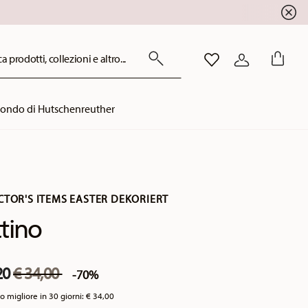
!
a prodotti, collezioni e altro...
LISTA DESIDERI
ACCEDI
mondo di Hutschenreuther
CTOR'S ITEMS EASTER DEKORIERT
tino
Price reduced from
to
20
€ 34,00
-70%
o migliore in 30 giorni:
€ 34,00