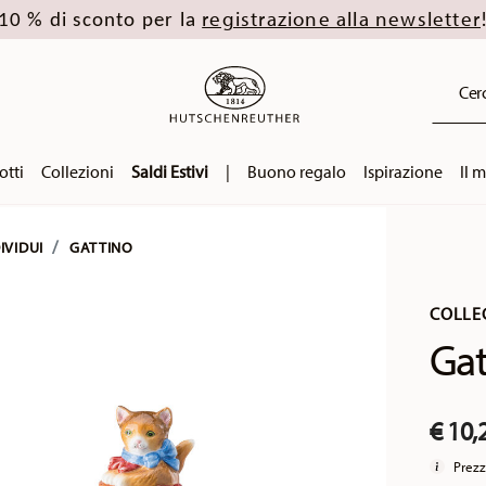
registrazione alla newsletter
10 % di sconto per la
Cerc
otti
Collezioni
Saldi Estivi
|
Buono regalo
Ispirazione
Il 
IVIDUI
GATTINO
COLLE
Gat
€ 10,
Prezz