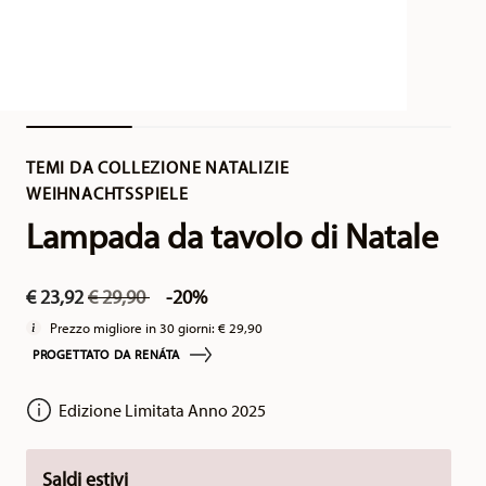
TEMI DA COLLEZIONE NATALIZIE
WEIHNACHTSSPIELE
Lampada da tavolo di Natale
Price reduced from
to
€ 23,92
€ 29,90
-20%
Prezzo migliore in 30 giorni:
€ 29,90
PROGETTATO DA RENÁTA
Edizione Limitata Anno 2025
Saldi estivi