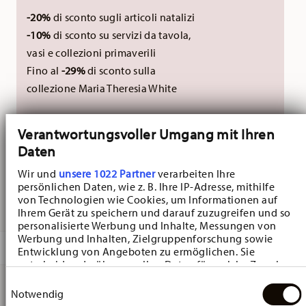
-20%
di sconto sugli articoli natalizi
-10%
di sconto su servizi da tavola,
vasi e collezioni primaverili
Fino al
-29%
di sconto sulla
collezione Maria Theresia White
Non cumulabile con codici sconto esterni.
Verantwortungsvoller Umgang mit Ihren
Daten
NON DISPONIBILE
Wir und
unsere 1022 Partner
verarbeiten Ihre
persönlichen Daten, wie z. B. Ihre IP-Adresse, mithilfe
AVVISAMI
von Technologien wie Cookies, um Informationen auf
Ihrem Gerät zu speichern und darauf zuzugreifen und so
personalisierte Werbung und Inhalte, Messungen von
Werbung und Inhalten, Zielgruppenforschung sowie
DESCRIZIONE
Entwicklung von Angeboten zu ermöglichen. Sie
entscheiden darüber, wer Ihre Daten für welche Zwecke
nutzt. Sie können Ihre Einwilligung jederzeit über die
Einwilligungsauswahl
Cookie-Erklärung oder durch Klicken auf das Privacy
Notwendig
Hutschenreuther Sammelkollektion 25 Weihnachtsspiele
Trigger Symbol ändern oder widerrufen