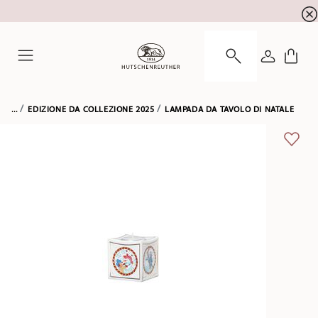
registrazione alla newsletter
10 % di sconto per la
ACCEDI
Menu
...
EDIZIONE DA COLLEZIONE 2025
LAMPADA DA TAVOLO DI NATALE
LISTA