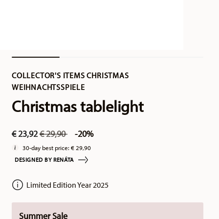
COLLECTOR'S ITEMS CHRISTMAS
WEIHNACHTSSPIELE
Christmas tablelight
Price reduced from
to
€ 23,92
€ 29,90
-20%
30-day best price:
€ 29,90
DESIGNED BY RENÁTA
Limited Edition Year 2025
Summer Sale