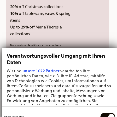
20%
off Christmas collections
10%
off tableware, vases & spring
items
Up to
29%
off Maria Theresia
collections
Not combinable with external vouchers.
Verantwortungsvoller Umgang mit Ihren
Daten
NOT AVAILABLE
Wir und
unsere 1022 Partner
verarbeiten Ihre
NOTIFY ME
persönlichen Daten, wie z. B. Ihre IP-Adresse, mithilfe
von Technologien wie Cookies, um Informationen auf
Ihrem Gerät zu speichern und darauf zuzugreifen und so
personalisierte Werbung und Inhalte, Messungen von
DESCRIPTION
Werbung und Inhalten, Zielgruppenforschung sowie
Entwicklung von Angeboten zu ermöglichen. Sie
entscheiden darüber, wer Ihre Daten für welche Zwecke
nutzt. Sie können Ihre Einwilligung jederzeit über die
Einwilligungsauswahl
Cookie-Erklärung oder durch Klicken auf das Privacy
Hutschenreuther Sammelkollektion 25 Weihnachtsspiele
Notwendig