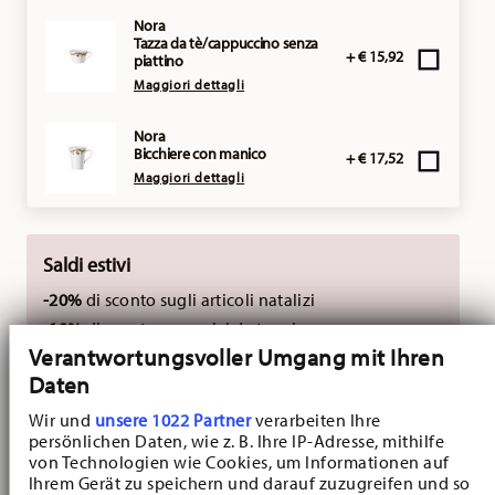
Nora
Tazza da tè/cappuccino senza
+ € 15,92
piattino
Maggiori dettagli
Nora
Bicchiere con manico
+ € 17,52
Maggiori dettagli
Saldi estivi
-20%
di sconto sugli articoli natalizi
-10%
di sconto su servizi da tavola,
Verantwortungsvoller Umgang mit Ihren
vasi e collezioni primaverili
Daten
Fino al
-29%
di sconto sulla
collezione Maria Theresia White
Wir und
unsere 1022 Partner
verarbeiten Ihre
persönlichen Daten, wie z. B. Ihre IP-Adresse, mithilfe
von Technologien wie Cookies, um Informationen auf
Non cumulabile con codici sconto esterni.
Ihrem Gerät zu speichern und darauf zuzugreifen und so