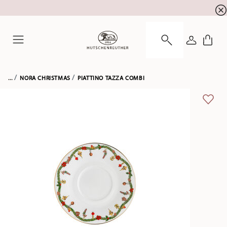
registrazione alla newsletter
10 % di sconto per la
ACCEDI
Menu
...
NORA CHRISTMAS
PIATTINO TAZZA COMBI
LISTA