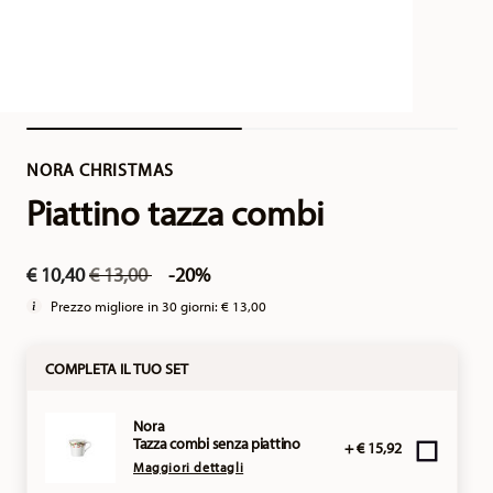
NORA CHRISTMAS
Piattino tazza combi
Price reduced from
to
€ 10,40
€ 13,00
-20%
Prezzo migliore in 30 giorni:
€ 13,00
COMPLETA IL TUO SET
Nora
Tazza combi senza piattino
+ € 15,92
Maggiori dettagli