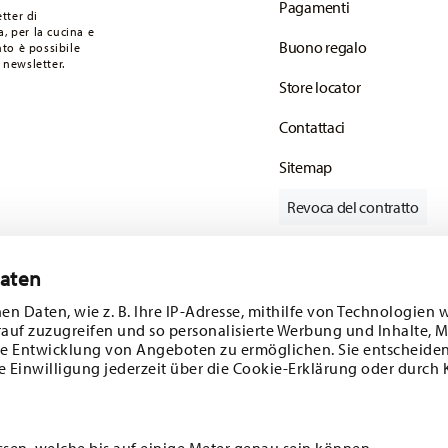
Pagamenti
 articoli in stock. Puoi visualizzare i tempi di
tter di
, per la cucina e
Buono regalo
to è possibile
onsegna standard) in Italia.
 newsletter.
mail non appena il vostro pacco verrà spedito.
Store locator
Contattaci
Sitemap
Revoca del contratto
Daten
Tieniti informato
en Daten, wie z. B. Ihre IP-Adresse, mithilfe von Technologien 
rauf zuzugreifen und so personalisierte Werbung und Inhalte,
e Entwicklung von Angeboten zu ermöglichen. Sie entscheiden
e Einwilligung jederzeit über die Cookie-Erklärung oder durch 
ferte speciali.
SCOPRI TUTTI I NOSTRI BRAND
Bellezza e funzionalità per la tua casa
ssen, welche bis auf einige Meter genau sein können