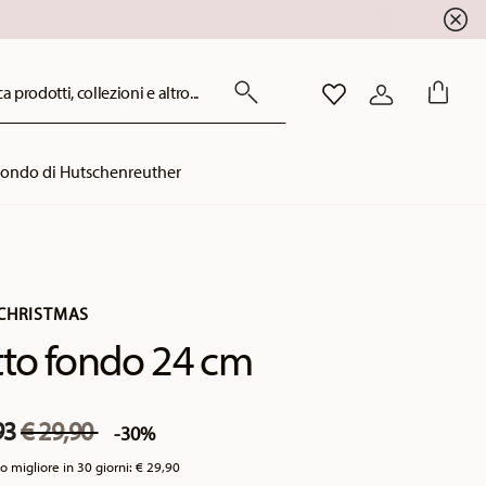
a prodotti, collezioni e altro...
LISTA DESIDERI
ACCEDI
mondo di Hutschenreuther
CHRISTMAS
tto fondo 24 cm
Price reduced from
to
93
€ 29,90
-30%
o migliore in 30 giorni:
€ 29,90