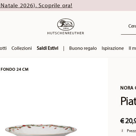
Scoprile ora!
Cerc
otti
Collezioni
Saldi Estivi
|
Buono regalo
Ispirazione
Il 
 FONDO 24 CM
NORA 
Pia
€ 20,
Prezz