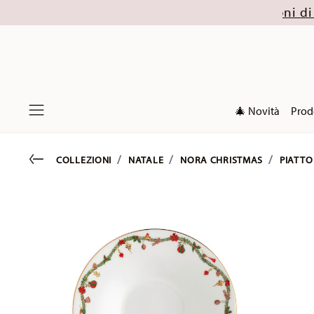
fino al 32% (escluse le collezioni di Natale 2026). 
🎄 Novità
Prod
Menu
Go back
COLLEZIONI
NATALE
NORA CHRISTMAS
PIATTO