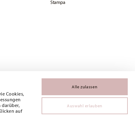
Stampa
Alle zulassen
wie Cookies,
 Messungen
 darüber,
Auswahl erlauben
Klicken auf