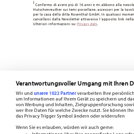
i
Tempi di spedizione in Italia:
5-7 giorni lavorativi per gli
Confermo di avere piú di 16 anni e mi abbono alla newsle
Hutschenreuther sui temi porcellane, accessori per la tavola
consegna per altri paesi
qui
.
per la casa della ditta Rosenthal GmbH. In qualsiasi momen
Fornitore del servizio di spedizione:
Spediamo con UPS (c
cancellarsi dalla Newsletter attraverso l´apposito link nella
Ulteriori informazioni su:
Privacy dati
.
Tracciabilità
Riceverete un codice di tracciamento via e-
Resi:
Per i resi, si prega di utilizzare il nostro
servizio resi
.
Verantwortungsvoller Umgang mit Ihren 
Wir und
unsere 1022 Partner
verarbeiten Ihre persönlich
um Informationen auf Ihrem Gerät zu speichern und da
Iscriviti alla nostra newsletter e ricevi il 10% di sconto!
von Werbung und Inhalten, Zielgruppenforschung sowi
wer Ihre Daten für welche Zwecke nutzt. Sie können Ihr
Tieniti informato su novità, tendenze e of
das Privacy Trigger Symbol ändern oder widerrufen
1
Buono sconto del 10% per chi si iscrive alla newsletter
Wenn Sie es erlauben, würden wir auch gerne:
Informationen über Ihre geografische Lage erfa
Insert your email to register for the newsletters