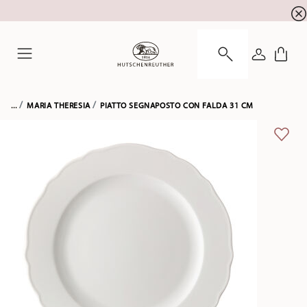
registrazione alla newsletter
10 % di sconto per la
ACCEDI
Menu
...
MARIA THERESIA
PIATTO SEGNAPOSTO CON FALDA 31 CM
LISTA