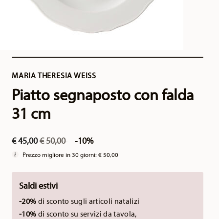
MARIA THERESIA WEISS
Piatto segnaposto con falda
31 cm
Price reduced from
to
€ 45,00
€ 50,00
-10%
Prezzo migliore in 30 giorni:
€ 50,00
Saldi estivi
-20%
di sconto sugli articoli natalizi
-10%
di sconto su servizi da tavola,