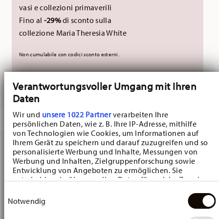
vasi e collezioni primaverili
Fino al
-29%
di sconto sulla
collezione Maria Theresia White
Non cumulabile con codici sconto esterni.
Verantwortungsvoller Umgang mit Ihren
CONSEGNATO IN 5-7 GIORNI LAVORATIVI
Daten
Wir und
unsere 1022 Partner
verarbeiten Ihre
DESCRIZIONE
persönlichen Daten, wie z. B. Ihre IP-Adresse, mithilfe
von Technologien wie Cookies, um Informationen auf
Ihrem Gerät zu speichern und darauf zuzugreifen und so
personalisierte Werbung und Inhalte, Messungen von
Hutschenreuther Maria Theresia Weiss Piatto
Werbung und Inhalten, Zielgruppenforschung sowie
Entwicklung von Angeboten zu ermöglichen. Sie
presentazione - Rotondo - Ø 30,8 cm - h 3,1 cm,
entscheiden darüber, wer Ihre Daten für welche Zwecke
nutzt. Sie können Ihre Einwilligung jederzeit über die
Porcellana
Einwilligungsauswahl
Cookie-Erklärung oder durch Klicken auf das Privacy
Notwendig
Trigger Symbol ändern oder widerrufen