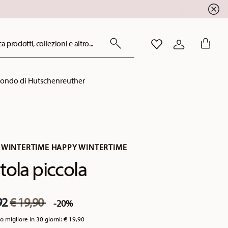
!
a prodotti, collezioni e altro...
LISTA DESIDERI
ACCEDI
mondo di Hutschenreuther
 WINTERTIME HAPPY WINTERTIME
tola piccola
Price reduced from
to
92
€ 19,90
-20%
o migliore in 30 giorni:
€ 19,90