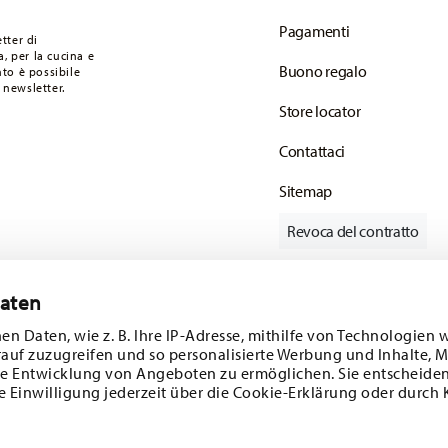
F.
Pagamenti
 articoli in stock. Puoi visualizzare i tempi di
tter di
, per la cucina e
Buono regalo
to è possibile
onsegna standard) in Italia.
 newsletter.
mail non appena il vostro pacco verrà spedito.
Store locator
Contattaci
Sitemap
Revoca del contratto
Daten
Tieniti informato
en Daten, wie z. B. Ihre IP-Adresse, mithilfe von Technologien 
rauf zuzugreifen und so personalisierte Werbung und Inhalte,
e Entwicklung von Angeboten zu ermöglichen. Sie entscheiden
e Einwilligung jederzeit über die Cookie-Erklärung oder durch 
ferte speciali.
SCOPRI TUTTI I NOSTRI BRAND