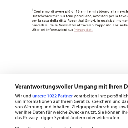
49,90 CHF, le spese di spedizione ammontano a 36,90 CH
i
Tempi di spedizione in Italia:
5-7 giorni lavorativi per gli
Confermo di avere piú di 16 anni e mi abbono alla newsle
Hutschenreuther sui temi porcellane, accessori per la tavola
consegna per altri paesi
qui
.
per la casa della ditta Rosenthal GmbH. In qualsiasi momen
Fornitore del servizio di spedizione:
Spediamo con UPS (c
cancellarsi dalla Newsletter attraverso l´apposito link nella
Ulteriori informazioni su:
Privacy dati
.
Tracciabilità
Riceverete un codice di tracciamento via e-
Resi:
Per i resi, si prega di utilizzare il nostro
servizio resi
.
Verantwortungsvoller Umgang mit Ihren 
Wir und
unsere 1022 Partner
verarbeiten Ihre persönlich
um Informationen auf Ihrem Gerät zu speichern und da
Iscriviti alla nostra newsletter e ricevi il 10% di sconto!
von Werbung und Inhalten, Zielgruppenforschung sowi
wer Ihre Daten für welche Zwecke nutzt. Sie können Ihr
Tieniti informato su novità, tendenze e of
das Privacy Trigger Symbol ändern oder widerrufen
1
Buono sconto del 10% per chi si iscrive alla newsletter