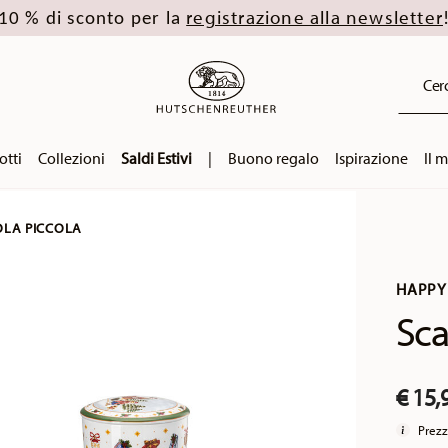
registrazione alla newsletter
10 % di sconto per la
Cerc
otti
Collezioni
Saldi Estivi
|
Buono regalo
Ispirazione
Il 
OLA PICCOLA
HAPPY
Sca
€ 15,
Prezz