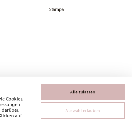
Stampa
Alle zulassen
wie Cookies,
 Messungen
 darüber,
Auswahl erlauben
Klicken auf