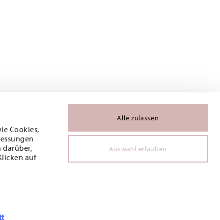
Alle zulassen
wie Cookies,
 Messungen
 darüber,
Auswahl erlauben
Klicken auf
tt