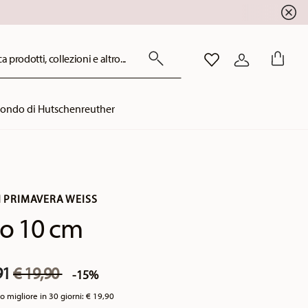
a prodotti, collezioni e altro...
LISTA DESIDERI
ACCEDI
mondo di Hutschenreuther
I PRIMAVERA WEISS
o 10 cm
Price reduced from
to
91
€ 19,90
-15%
o migliore in 30 giorni:
€ 19,90