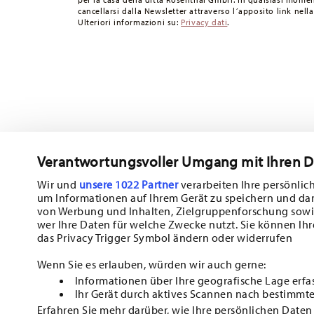
Fornitore del servizio di spedizione:
Spediamo con UPS (c
cancellarsi dalla Newsletter attraverso l´apposito link nella
Ulteriori informazioni su:
Privacy dati
.
Tracciabilità
Riceverete un codice di tracciamento via e-
Resi:
Per i resi, si prega di utilizzare il nostro
servizio resi
.
Verantwortungsvoller Umgang mit Ihren 
Wir und
unsere 1022 Partner
verarbeiten Ihre persönlich
um Informationen auf Ihrem Gerät zu speichern und da
Iscriviti alla nostra newsletter e ricevi il 10% di sconto!
von Werbung und Inhalten, Zielgruppenforschung sowi
wer Ihre Daten für welche Zwecke nutzt. Sie können Ihr
Tieniti informato su novità, tendenze e of
das Privacy Trigger Symbol ändern oder widerrufen
1
Buono sconto del 10% per chi si iscrive alla newsletter
Wenn Sie es erlauben, würden wir auch gerne:
Informationen über Ihre geografische Lage erfa
Insert your email to register for the newsletters
Ihr Gerät durch aktives Scannen nach bestimmte
Erfahren Sie mehr darüber, wie Ihre persönlichen Daten