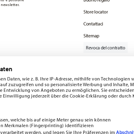
onsegna standard) in Italia.
 newsletter.
mail non appena il vostro pacco verrà spedito.
Store locator
Contattaci
Sitemap
Revoca del contratto
Daten
Tieniti informato
en Daten, wie z. B. Ihre IP-Adresse, mithilfe von Technologien 
rauf zuzugreifen und so personalisierte Werbung und Inhalte,
e Entwicklung von Angeboten zu ermöglichen. Sie entscheiden
e Einwilligung jederzeit über die Cookie-Erklärung oder durch 
ferte speciali.
SCOPRI TUTTI I NOSTRI BRAND
Bellezza e funzionalità per la tua casa
ssen, welche bis auf einige Meter genau sein können
n Merkmalen (Fingerprinting) identifizieren
i
ISCRIVITI
 verarbeitet werden, und legen Sie Ihre Präferenzen im
Abschni