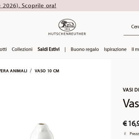
ra!
Cerc
otti
Collezioni
Saldi Estivi
|
Buono regalo
Ispirazione
Il 
VERA ANIMALI
VASO 10 CM
VASI D
Vas
€ 16,
Prezz