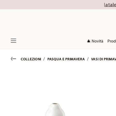
% (escluse le collezioni di Natale 2026). Scoprile o
🎄 Novità
Prod
Menu
Go back
COLLEZIONI
PASQUA E PRIMAVERA
VASI DI PRIMA