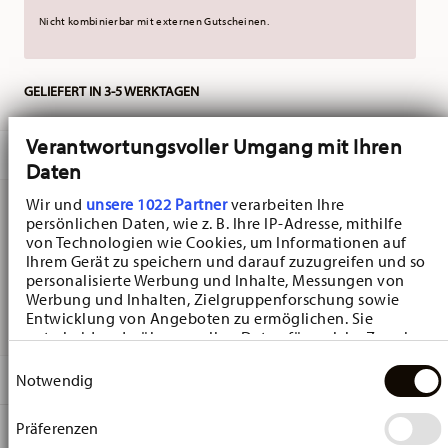
Nicht kombinierbar mit externen Gutscheinen.
GELIEFERT IN 3-5 WERKTAGEN
Verantwortungsvoller Umgang mit Ihren
BESCHREIBUNG
Daten
Wir und
unsere 1022 Partner
verarbeiten Ihre
persönlichen Daten, wie z. B. Ihre IP-Adresse, mithilfe
Hutschenreuther My Christmas Mug Christmas wishes
von Technologien wie Cookies, um Informationen auf
Ihrem Gerät zu speichern und darauf zuzugreifen und so
Becher - Konisch - Ø 8,8 cm - h 11,5 cm - 0,400 l, Bone
personalisierte Werbung und Inhalte, Messungen von
Werbung und Inhalten, Zielgruppenforschung sowie
China Multicolor
Entwicklung von Angeboten zu ermöglichen. Sie
entscheiden darüber, wer Ihre Daten für welche Zwecke
nutzt. Sie können Ihre Einwilligung jederzeit über die
Einwilligungsauswahl
Cookie-Erklärung oder durch Klicken auf das Privacy
DETAILS
Notwendig
Trigger Symbol ändern oder widerrufen
Hutschenreuther
Präferenzen
MA
ß
E
Wenn Sie es erlauben, würden wir auch gerne:
My Mug Collection