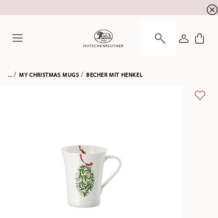
Newsletter-Anmeldung
10 % Rabatt für Ihre
!
ANMELDE
Menu
...
MY CHRISTMAS MUGS
BECHER MIT HENKEL
ADD 