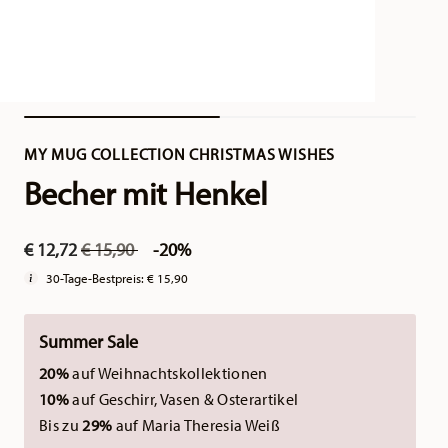
MY MUG COLLECTION CHRISTMAS WISHES
Becher mit Henkel
Price reduced from
to
€ 12,72
€ 15,90
-20%
30-Tage-Bestpreis:
€ 15,90
Summer Sale
20%
auf Weihnachtskollektionen
10%
auf Geschirr, Vasen & Osterartikel
Bis zu
29%
auf Maria Theresia Weiß