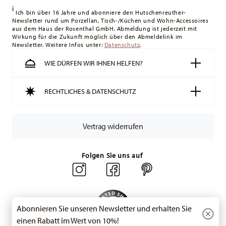
i
Lieferung erfolgt versandkostenfrei.
Ich bin über 16 Jahre und abonniere den Hutschenreuther-
Newsletter rund um Porzellan, Tisch-/Küchen und Wohn-Accessoires
Schweiz:
Lieferungen in die Schweiz sind ab 49,90 CHF
aus dem Haus der Rosenthal GmbH. Abmeldung ist jederzeit mit
versandkostenfrei. Unter einem Bestellwert von 49,90 CHF
Wirkung für die Zukunft möglich über den Abmeldelink im
Newsletter. Weitere Infos unter:
liegen die Versandkosten bei 36,90 CHF.
Datenschutz
.
Tracking:
Sie erhalten per E-Mail einen Trackingcode, sobald
WIE DÜRFEN WIR IHNEN HELFEN?
Ihr Paket auf die Reise geht.
Lieferzeit innerhalb Deutschlands:
3-5 Werktage für
RECHTLICHES & DATENSCHUTZ
vorrätige Artikel. Sie können die Lieferzeiten in andere
Länder
hier einsehen
.
Retouren:
Für Retouren nutzen Sie bitte
Vertrag widerrufen
unseren
Retourenservice
.
Folgen Sie uns auf
Abonnieren Sie unseren Newsletter und erhalten Sie
einen Rabatt im Wert von 10%!