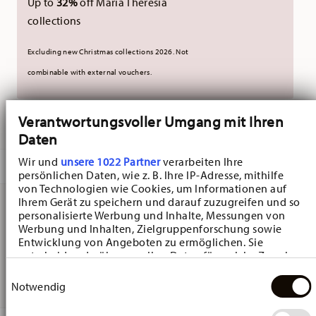
Up to
32%
off Maria Theresia
collections
Excluding new Christmas collections 2026. Not
combinable with external vouchers.
Verantwortungsvoller Umgang mit Ihren
DELIVERED IN 3-5 WORKING DAYS
Daten
Wir und
unsere 1022 Partner
verarbeiten Ihre
DESCRIPTION
persönlichen Daten, wie z. B. Ihre IP-Adresse, mithilfe
von Technologien wie Cookies, um Informationen auf
Ihrem Gerät zu speichern und darauf zuzugreifen und so
personalisierte Werbung und Inhalte, Messungen von
Hutschenreuther My Christmas Mug All you need Mug -
Werbung und Inhalten, Zielgruppenforschung sowie
Entwicklung von Angeboten zu ermöglichen. Sie
Conical - Ø 8,8 cm - h 11,5 cm - 0,400 l, Bone China
entscheiden darüber, wer Ihre Daten für welche Zwecke
Multicolor
nutzt. Sie können Ihre Einwilligung jederzeit über die
Einwilligungsauswahl
Cookie-Erklärung oder durch Klicken auf das Privacy
Notwendig
Trigger Symbol ändern oder widerrufen