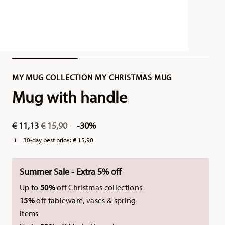
MY MUG COLLECTION MY CHRISTMAS MUG
Mug with handle
Price reduced from
to
€ 11,13
€ 15,90
-30%
30-day best price:
€ 15,90
Summer Sale - Extra 5% off
Up to
50%
off Christmas collections
15%
off tableware, vases & spring
items