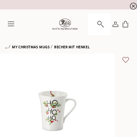
Newsletter-Anmeldung
10 % Rabatt für Ihre
!
ANMELDE
Menu
...
MY CHRISTMAS MUGS
BECHER MIT HENKEL
ADD 