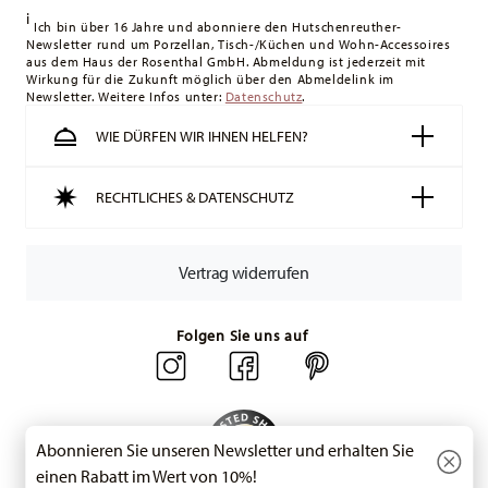
i
Lieferung erfolgt versandkostenfrei.
Ich bin über 16 Jahre und abonniere den Hutschenreuther-
Newsletter rund um Porzellan, Tisch-/Küchen und Wohn-Accessoires
Schweiz:
Lieferungen in die Schweiz sind ab 49,90 CHF
aus dem Haus der Rosenthal GmbH. Abmeldung ist jederzeit mit
versandkostenfrei. Unter einem Bestellwert von 49,90 CHF
Wirkung für die Zukunft möglich über den Abmeldelink im
Newsletter. Weitere Infos unter:
liegen die Versandkosten bei 36,90 CHF.
Datenschutz
.
Tracking:
Sie erhalten per E-Mail einen Trackingcode, sobald
WIE DÜRFEN WIR IHNEN HELFEN?
Ihr Paket auf die Reise geht.
Lieferzeit innerhalb Deutschlands:
3-5 Werktage für
RECHTLICHES & DATENSCHUTZ
vorrätige Artikel. Sie können die Lieferzeiten in andere
Länder
hier einsehen
.
Retouren:
Für Retouren nutzen Sie bitte
Vertrag widerrufen
unseren
Retourenservice
.
Folgen Sie uns auf
Abonnieren Sie unseren Newsletter und erhalten Sie
einen Rabatt im Wert von 10%!