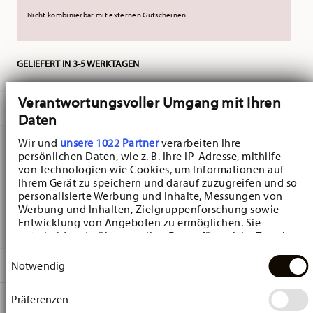
Nicht kombinierbar mit externen Gutscheinen.
GELIEFERT IN 3-5 WERKTAGEN
Verantwortungsvoller Umgang mit Ihren
BESCHREIBUNG
Daten
Wir und
unsere 1022 Partner
verarbeiten Ihre
persönlichen Daten, wie z. B. Ihre IP-Adresse, mithilfe
Hutschenreuther My Christmas Mug All you need Becher
von Technologien wie Cookies, um Informationen auf
Ihrem Gerät zu speichern und darauf zuzugreifen und so
- Konisch - Ø 8,8 cm - h 11,5 cm - 0,400 l, Bone China
personalisierte Werbung und Inhalte, Messungen von
Werbung und Inhalten, Zielgruppenforschung sowie
Multicolor
Entwicklung von Angeboten zu ermöglichen. Sie
entscheiden darüber, wer Ihre Daten für welche Zwecke
nutzt. Sie können Ihre Einwilligung jederzeit über die
Einwilligungsauswahl
Cookie-Erklärung oder durch Klicken auf das Privacy
DETAILS
Notwendig
Trigger Symbol ändern oder widerrufen
Hutschenreuther
Präferenzen
MA
ß
E
Wenn Sie es erlauben, würden wir auch gerne:
My Mug Collection