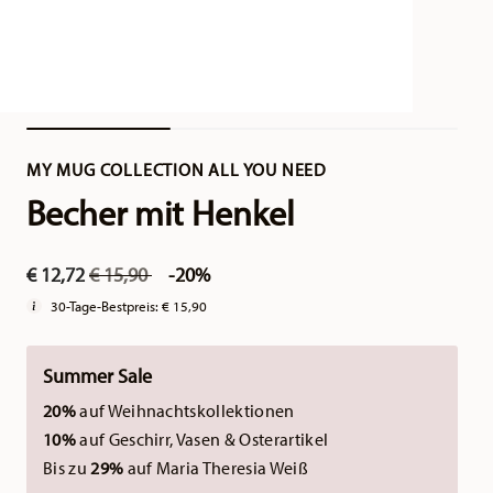
MY MUG COLLECTION ALL YOU NEED
Becher mit Henkel
Price reduced from
to
€ 12,72
€ 15,90
-20%
30-Tage-Bestpreis:
€ 15,90
Summer Sale
20%
auf Weihnachtskollektionen
10%
auf Geschirr, Vasen & Osterartikel
Bis zu
29%
auf Maria Theresia Weiß