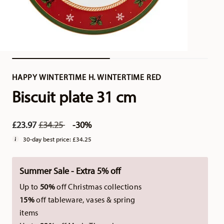
HAPPY WINTERTIME H. WINTERTIME RED
Biscuit plate 31 cm
Price reduced from
to
£23.97
£34.25
-30%
30-day best price:
£34.25
Summer Sale - Extra 5% off
Up to
50%
off Christmas collections
15%
off tableware, vases & spring
items