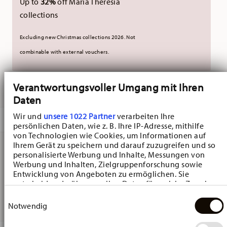
Up to
32%
off Maria Theresia
collections
Excluding new Christmas collections 2026. Not
combinable with external vouchers.
Verantwortungsvoller Umgang mit Ihren
DELIVERED IN 10-14 WORKING DAYS
Daten
Wir und
unsere 1022 Partner
verarbeiten Ihre
DESCRIPTION
persönlichen Daten, wie z. B. Ihre IP-Adresse, mithilfe
von Technologien wie Cookies, um Informationen auf
Ihrem Gerät zu speichern und darauf zuzugreifen und so
personalisierte Werbung und Inhalte, Messungen von
Hutschenreuther Happy Wintertime H. Wintertime Red
Werbung und Inhalten, Zielgruppenforschung sowie
Entwicklung von Angeboten zu ermöglichen. Sie
Cookie plate - Round - Ø 31,2 cm - h 2,9 cm, Porcelain
entscheiden darüber, wer Ihre Daten für welche Zwecke
Multicolor
nutzt. Sie können Ihre Einwilligung jederzeit über die
Einwilligungsauswahl
Cookie-Erklärung oder durch Klicken auf das Privacy
Notwendig
Trigger Symbol ändern oder widerrufen