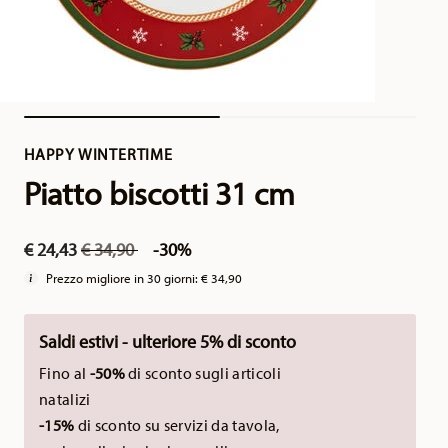
HAPPY WINTERTIME
Piatto biscotti 31 cm
Price reduced from
to
€ 24,43
€ 34,90
-30%
Prezzo migliore in 30 giorni:
€ 34,90
Saldi estivi - ulteriore 5% di sconto
Fino al
-50%
di sconto sugli articoli
natalizi
-15%
di sconto su servizi da tavola,