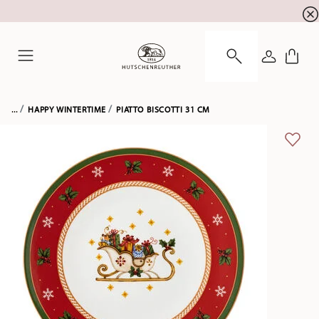
SALDI ESTIVI! Approfitta di un ulteriore 5% di sc
☀️
ACCEDI
Menu
...
HAPPY WINTERTIME
PIATTO BISCOTTI 31 CM
LISTA