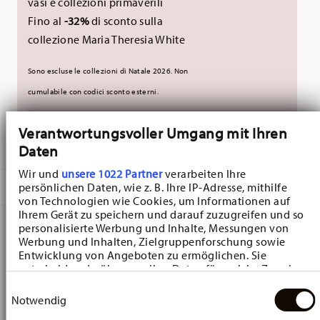
vasi e collezioni primaverili
Fino al
-32%
di sconto sulla
collezione Maria Theresia White
Sono escluse le collezioni di Natale 2026. Non
cumulabile con codici sconto esterni.
Verantwortungsvoller Umgang mit Ihren
CONSEGNATO IN 5-7 GIORNI LAVORATIVI
Daten
Wir und
unsere 1022 Partner
verarbeiten Ihre
DESCRIZIONE
persönlichen Daten, wie z. B. Ihre IP-Adresse, mithilfe
von Technologien wie Cookies, um Informationen auf
Ihrem Gerät zu speichern und darauf zuzugreifen und so
personalisierte Werbung und Inhalte, Messungen von
Werbung und Inhalten, Zielgruppenforschung sowie
Hutschenreuther Happy Wintertime H. Wintertime Red
Entwicklung von Angeboten zu ermöglichen. Sie
Piatto biscotti - Rotondo - Ø 31,2 cm - h 2,9 cm,
entscheiden darüber, wer Ihre Daten für welche Zwecke
nutzt. Sie können Ihre Einwilligung jederzeit über die
Einwilligungsauswahl
Porcellana
Cookie-Erklärung oder durch Klicken auf das Privacy
Notwendig
Trigger Symbol ändern oder widerrufen