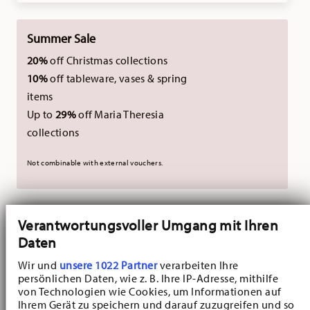
Summer Sale
20%
off Christmas collections
10%
off tableware, vases & spring
items
Up to
29%
off Maria Theresia
collections
Not combinable with external vouchers.
DELIVERED IN 10-14 WORKING DAYS
Verantwortungsvoller Umgang mit Ihren
Daten
Also available as a set
Wir und
unsere 1022 Partner
verarbeiten Ihre
persönlichen Daten, wie z. B. Ihre IP-Adresse, mithilfe
Maria Theresia
von Technologien wie Cookies, um Informationen auf
Elegant 18-piece tea
service for 6
Ihrem Gerät zu speichern und darauf zuzugreifen und so
VIEW