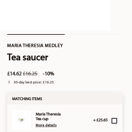
MARIA THERESIA MEDLEY
Tea saucer
Price reduced from
to
£14.62
£16.25
-10%
30-day best price:
£16.25
MATCHING ITEMS
Maria Theresia
Tea cup
+ £25.65
More details