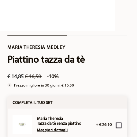
MARIA THERESIA MEDLEY
Piattino tazza da tè
Price reduced from
to
€ 14,85
€ 16,50
-10%
Prezzo migliore in 30 giorni:
€ 16,50
COMPLETA IL TUO SET
Maria Theresia
Tazza da tè senza piattino
+ € 26,10
Maggiori dettagli