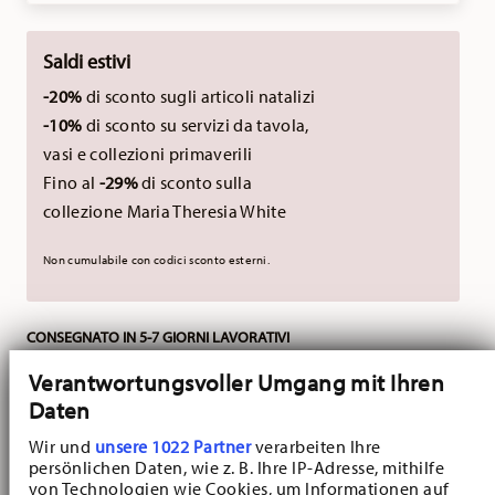
Saldi estivi
-20%
di sconto sugli articoli natalizi
-10%
di sconto su servizi da tavola,
vasi e collezioni primaverili
Fino al
-29%
di sconto sulla
collezione Maria Theresia White
Non cumulabile con codici sconto esterni.
CONSEGNATO IN 5-7 GIORNI LAVORATIVI
Verantwortungsvoller Umgang mit Ihren
Acquista l'intero set
Daten
Wir und
unsere 1022 Partner
verarbeiten Ihre
Maria Theresia
Elegante servizio da tè
persönlichen Daten, wie z. B. Ihre IP-Adresse, mithilfe
da 18 pezzi per 6
von Technologien wie Cookies, um Informationen auf