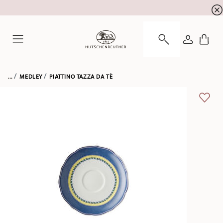
registrazione alla newsletter
10 % di sconto per la
ACCEDI
Menu
...
MEDLEY
PIATTINO TAZZA DA TÈ
LISTA